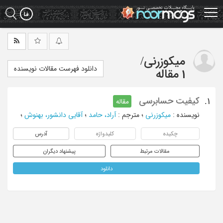
Ski
t
mai
conten
میکوزرنی
/
دانلود فهرست مقالات نویسنده
1 مقاله
کیفیت حسابرسی
1.
مقاله
نویسنده
:
میکوزرنی
؛
مترجم
:
آراد، حامد
؛
آقایی دانشور، بهنوش
؛
چکیده
کلیدواژه
آدرس
مقالات مرتبط
پیشنهاد دیگران
دانلود