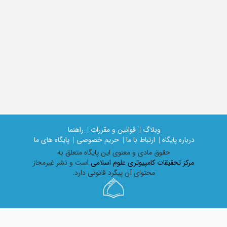
وبلاگ |
قوانین و مقررات |
راهنما
درباره پایگاه |
ارتباط با ما |
حریم خصوصی |
پایگاه های ما
حقوق مادی و معنوی اين پايگاه متعلق به
مرکز تحقیقات کامپیوتری علوم اسلامی
است و نشر غیرمجاز
محتوای آن پیگرد قانونی دارد.