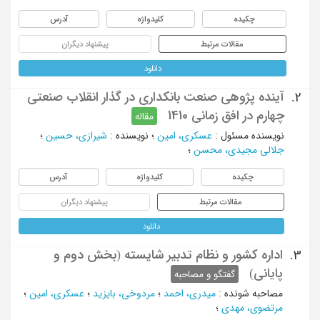
چکیده
کلیدواژه
آدرس
مقالات مرتبط
پیشنهاد دیگران
دانلود
آینده پژوهی صنعت بانکداری در گذار انقلاب صنعتی
2.
چهارم در افق زمانی 1410
مقاله
نویسنده مسئول
:
عسکری، امین
؛
نویسنده
:
شیرازی، حسین
؛
جلالی مجیدی، محسن
؛
چکیده
کلیدواژه
آدرس
مقالات مرتبط
پیشنهاد دیگران
دانلود
اداره کشور و نظام تدبیر شایسته (بخش دوم و
3.
پایانی)
گفتگو و مصاحبه
مصاحبه شونده
:
میدری، احمد
؛
مردوخی، بایزید
؛
عسکری، امین
؛
مرتضوی، مهدی
؛