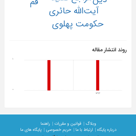
قم
آیت‌الله حائری
حکومت پهلوی
روند انتشار مقاله
1
0
1396
وبلاگ |
قوانین و مقررات |
راهنما
درباره پایگاه |
ارتباط با ما |
حریم خصوصی |
پایگاه های ما