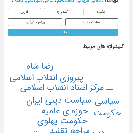
نویسنده
:
شفایی هریسی، محمدکاظم
؛
فتاحی ماوردیانی، عاطفه
؛
چکیده
کلیدواژه
آدرس
مقالات مرتبط
پیشنهاد دیگران
دانلود
کلیدواژه های مرتبط
رضا شاه
پیروزی انقلاب اسلامی
ــ مرکز اسناد انقلاب اسلامی
سیاست دینی
ایران
سیاسی
حوزه ی علمیه
حکومت
حکومت پهلوی
مراجع تقلید
دین