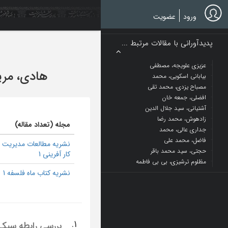
Ski
t
ورود
عضویت
mai
conten
پدیدآورانی با مقالات مرتبط ...
عزیزی علویجه، مصطفی
هادی، مری
بیابانی اسکویی، محمد
مصباح یزدی، محمد تقی
افضلی، جمعه خان
آشتیانی، سید جلال الدین
زادهوش، محمد رضا
مجله (تعداد مقاله)
جداری عالی، محمد
فاضل، محمد علی
نشریه مطالعات مدیریت 
حجتی، سید محمد باقر
کار آفرینی 1
مظلوم ترشیزی، بی بی فاطمه
نشریه کتاب ماه فلسفه 1
1.
بررسي رابطه سبک