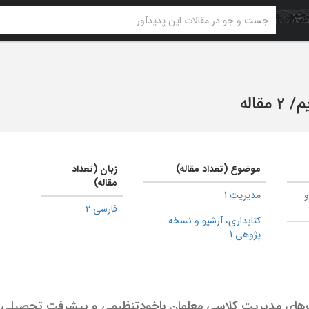
م
/
2 مقاله
موضوع (تعداد مقاله)
زبان (تعداد
مقاله)
و
مدیریت 1
فارسی 2
كتابداری، آرشیو و نسخه
پژوهی 1
‌هاي مديريت کلاسي معلمان باخودتنظیمی و پيشرفت تحصيلي