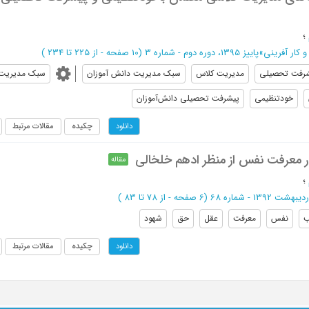
؛
 کار آفرینی
»
پاییز 1395، دوره دوم - شماره 3
(‎10 صفحه -
از 225 تا 234
)
رفت تحصیلی
مدیریت کلاس
سبک مدیریت دانش آموزان
سبک مدیریت
خودتنظیمی
پیشرفت تحصیلی دانش‌آموزان
چکیده
مقالات مرتبط
دانلود
 معرفت نفس از منظر ادهم خلخالی
مقاله
؛
دیبهشت 1392 - شماره 68
(‎6 صفحه -
از 78 تا 83
)
ب
نفس
معرفت
عقل
حق
شهود
چکیده
مقالات مرتبط
دانلود