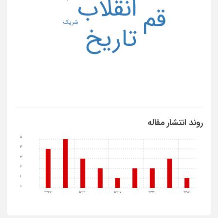
انقلاب
قم
شریک
تاریخ
روند انتشار مقاله
5
4
3
2
1
0
1362
1364
1367
1379
1381