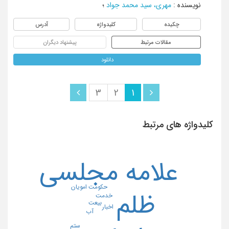
نویسنده
:
مهری، سید محمد جواد
؛
چکیده
کلیدواژه
آدرس
مقالات مرتبط
پیشنهاد دیگران
دانلود
3
2
1
کلیدواژه های مرتبط
علامه مجلسی
حکومت امویان
ظلم
خدمت
بیعت
اخبار
آب
ستم