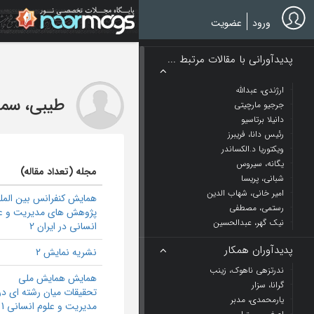
Ski
t
ورود
عضویت
mai
conten
پدیدآورانی با مقالات مرتبط ...
ارژندی، عبدالله
طیبی، سمی
جرجیو مارچیتی
دانیلا برتاسیو
رئیس دانا، فریبرز
ویکتوریا د.الکساندر
یگانه، سیروس
مجله (تعداد مقاله)
شبانی، پریسا
امیر خانی، شهاب الدین
همایش کنفرانس بین المل
رستمی، مصطفی
پژوهش های مدیریت و ع
نیک گهر، عبدالحسین
انسانی در ایران 2
پدیدآوران همکار
نشریه نمایش 2
ندرتزهی ناهوک، زینب
همایش همایش ملی
گرانا، سزار
تحقیقات میان رشته ای در
یارمحمدی، مدبر
مدیریت و علوم انسانی 1