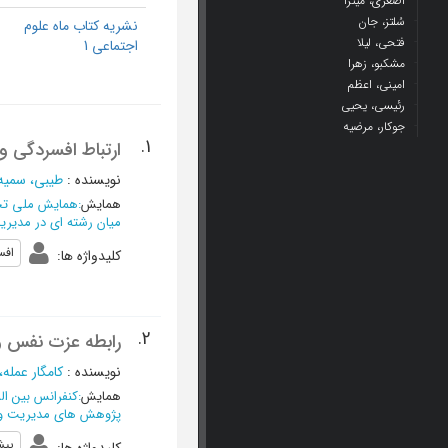
اصغری، میترا
سُلتز، جان
نشریه کتاب ماه علوم
فتحی، لیلا
اجتماعی 1
مشکبو، زهرا
امینی، اعظم
رئیسی، یحیی
جوکار، مرضیه
1.
ارتباط افسردگی 
نویسنده
:
طیبی، سمیه
همایش
:
همایش ملی تحق
میان رشته ای در مدیری
افس
کلیدواژه ها
:
2.
رابطه عزت نفس و
نویسنده
:
کامگار عمله،
همایش
:
کنفرانس بین ال
پژوهش های مدیریت و عل
پيش