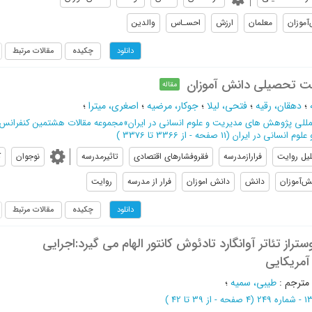
موزان
معلمان
ارزش
احسـاس
والدین
چکیده
مقالات مرتبط
دانلود
ت تحصیلی دانش آموزان
مقاله
؛
دهقان، رقیه
؛
فتحی، لیلا
؛
جوکار، مرضیه
؛
اصغری، میترا
؛
مللی پژوهش های مدیریت و علوم انسانی در ایران
»
مجموعه مقالات هشتمین کنفرانس ب
وم انسانی در ایران
(‎11 صفحه -
از 3366 تا 3376
)
یل روایت
فرارازمدرسه
فقروفشارهاي اقتصادي
تاثیرمدرسه
نوجوان
ک
ش‌آموزان
دانش
دانش اموزان
فرار از مدرسه
روایت
چکیده
مقالات مرتبط
دانلود
تراز تئاتر آوانگارد تادئوش کانتور الهام می گیرد:اجرایی
آمریکایی
مترجم
:
طیبی، سمیه
؛
(‎4 صفحه -
از 39 تا 42
)