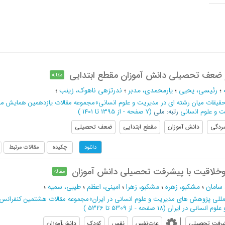
و ضعف تحصیلی دانش آموزان مقطع ابتدایی
مقاله
؛
رئیسی، یحیی
؛
یارمحمدی، مدبر
؛
ندرتزهی ناهوک، زینب
؛
یقات میان رشته ای در مدیریت و علوم انسانی
»
مجموعه مقالات یازدهمین همایش م
ت و علوم انسانی
رتبه: ملی
(‎7 صفحه -
از 1395 تا 1401
)
ردگی
دانش آموزان
مقطع ابتدایی
ضعف تحصیلی
چکیده
مقالات مرتبط
دانلود
خلاقیت با پیشرفت تحصیلی دانش آموزان
مقاله
 سامان
؛
مشکبو، زهره
؛
مشکبو، زهرا
؛
امینی، اعظم
؛
طیبی، سمیه
؛
مللی پژوهش های مدیریت و علوم انسانی در ایران
»
مجموعه مقالات هشتمین کنفرانس ب
وم انسانی در ایران
(‎18 صفحه -
از 5309 تا 5326
)
رفت تحصيلي
عزت‌نفس
نفس
کودک
دانش‌آموزان