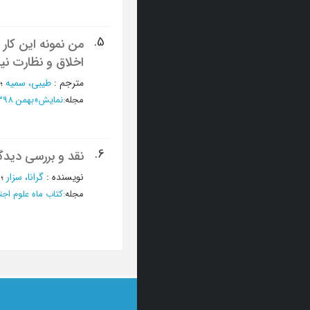
5.
من نمونه این کار 
اخلاق و نظارت نیاز
مترجم
:
طیبی، سمیه
؛
مجله
:
نمایش
»
بهمن 1398 - شماره 245
6.
نقد و بررسی دیدگ
نویسنده
:
گرانا، سزار
؛
مجله
:
کتاب ماه علوم اج