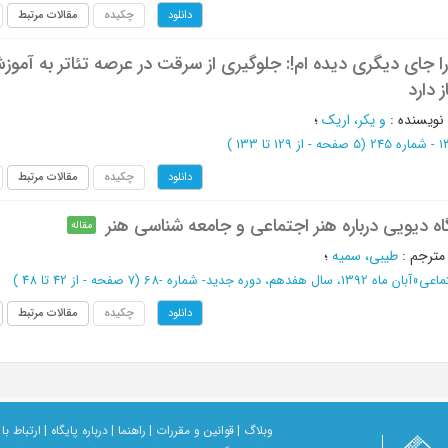
چکیده
مقالات مرتبط
دانلود
را جای دیگری دیده ام!: جلوگیری از سرقت در عرصه تئاتر به آموز
 دارد
نویسنده
:
و یکر، اریک
؛
(‎5 صفحه -
از 129 تا 133
)
چکیده
مقالات مرتبط
دانلود
اه دیویی درباره هنر اجتماعی و جامعه شناسی هنر
مقاله
مترجم
:
طیبی، سمیه
؛
تماعی
»
آبان ماه 1392، سال هفدهم، دوره جدید- شماره -68
(‎7 صفحه -
از 42 تا 48
)
چکیده
مقالات مرتبط
دانلود
وبلاگ |
قوانین و مقررات |
راهنما |
درباره پایگاه |
ارتباط با 