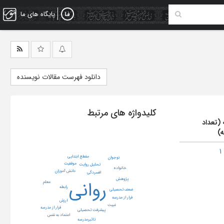
پایگاه های ما
دانلود فهرست مقالات نویسنده
کلیدواژه های مرتبط
 (تعداد
ه)
مقطع ابتدایی
نوجوان
موفقیت
تحلیل روایت
خانواده
دانش آموزان
افسردگی
پژوهش
روانی
معلم
رابطه
ضعف تحصیلی
فرار از مدرسه
ارزش
غیبت
فرار از مدرسه
پیشرفت تحصیلی
اعتماد به نفس
تاثیرمدرسه