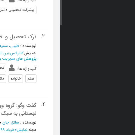
کلیدواژه ها
:
پیشرفت تحصیلی دانش‌آ
3.
ترک تحصیل و اف
نویسنده
:
طیبی، سمیه
همایش
:
کنفرانس بین ال
پژوهش های مدیریت و عل
تحل
کلیدواژه ها
:
معلم
خانواده
دان
4.
گفت وگو: گروه ووس
لهستانی به سبک 
نویسنده
:
سلتز، جان
؛
مجله
:
نمایش
»
خرداد 1399 - شماره 249