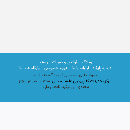
وبلاگ |
قوانین و مقررات |
راهنما
درباره پایگاه |
ارتباط با ما |
حریم خصوصی |
پایگاه های ما
حقوق مادی و معنوی اين پايگاه متعلق به
مرکز تحقیقات کامپیوتری علوم اسلامی
است و نشر غیرمجاز
محتوای آن پیگرد قانونی دارد.