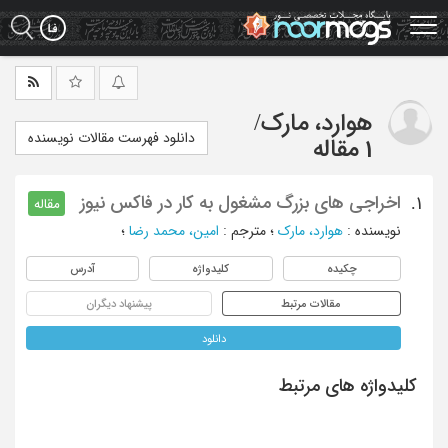
Ski
t
mai
conten
هوارد، مارک
/
دانلود فهرست مقالات نویسنده
1 مقاله
اخراجی های بزرگ مشغول به کار در فاکس نیوز
1.
مقاله
نویسنده
:
هوارد، مارک
؛
مترجم
:
امین، محمد رضا
؛
چکیده
کلیدواژه
آدرس
مقالات مرتبط
پیشنهاد دیگران
دانلود
کلیدواژه های مرتبط