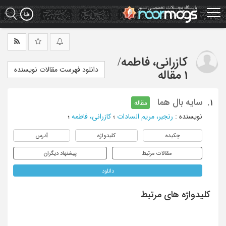
Ski
t
mai
conten
کازرانی، فاطمه
/
دانلود فهرست مقالات نویسنده
1 مقاله
سایه بال هما
1.
مقاله
نویسنده
:
رنجبر، مریم السادات
؛
کازرانی، فاطمه
؛
چکیده
کلیدواژه
آدرس
مقالات مرتبط
پیشنهاد دیگران
دانلود
کلیدواژه های مرتبط