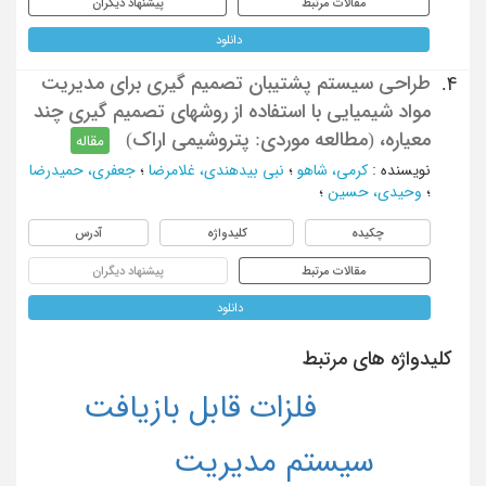
مقالات مرتبط
پیشنهاد دیگران
دانلود
طراحی سیستم پشتیبان تصمیم گیری برای مدیریت
4.
مواد شیمیایی با استفاده از روشهای تصمیم گیری چند
معیاره، (مطالعه موردی: پتروشیمی اراک)
مقاله
نویسنده
:
کرمی، شاهو
؛
نبی بیدهندی، غلامرضا
؛
جعفری، حمیدرضا
؛
وحیدی، حسین
؛
چکیده
کلیدواژه
آدرس
مقالات مرتبط
پیشنهاد دیگران
دانلود
کلیدواژه های مرتبط
فلزات قابل بازیافت
سیستم مدیریت