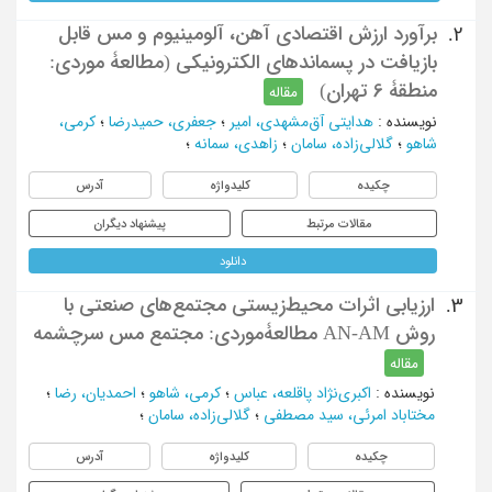
برآورد ارزش اقتصادی آهن، آلومینیوم و مس قابل
2.
بازیافت در پسماند‌های الکترونیکی (مطالعۀ موردی:
منطقۀ 6 تهران)
مقاله
نویسنده
:
هدایتی آق‌مشهدی، امیر
؛
جعفری، حمیدرضا
؛
کرمی،
شاهو
؛
گلالی‌زاده، سامان
؛
زاهدی، سمانه
؛
چکیده
کلیدواژه
آدرس
مقالات مرتبط
پیشنهاد دیگران
دانلود
ارزیابی اثرات محیط‌زیستی مجتمع‌های صنعتی با
3.
روش AN-AM مطالعۀموردی: مجتمع مس سرچشمه
مقاله
نویسنده
:
اکبری‌نژاد پاقلعه، عباس
؛
کرمی، شاهو
؛
احمدیان، رضا
؛
مختاباد امرئی، سید مصطفی
؛
گلالی‌زاده، سامان
؛
چکیده
کلیدواژه
آدرس