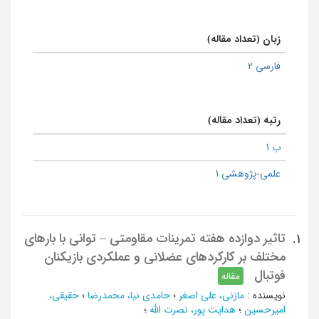
زبان (تعداد مقاله)
فارسی 2
رتبه (تعداد مقاله)
ب 1
علمی-پژوهشی 1
تاثیر دوازده هفته تمرینات مقاومتی – توانی با بارهای
1.
مختلف بر کارکردهای عضلانی و عملکردی بازیکنان
فوتبال
مقاله
نویسنده
:
مازنی، علی اصغر
؛
حامدی نیا، محمدرضا
؛
حقیقی،
امیرحسین
؛
هدایت پور، نصرت الله
؛