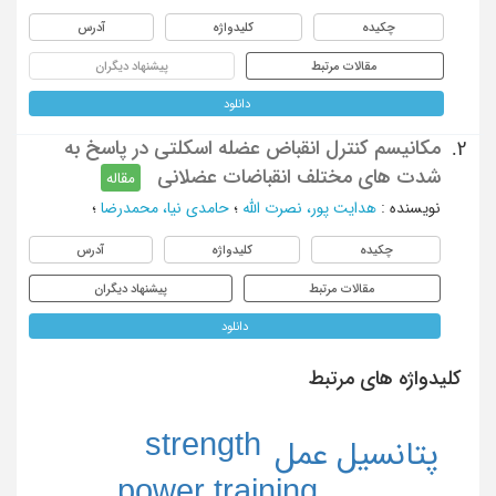
چکیده
کلیدواژه
آدرس
مقالات مرتبط
پیشنهاد دیگران
دانلود
مکانیسم کنترل انقباض عضله اسکلتی در پاسخ به
2.
شدت های مختلف انقباضات عضلانی
مقاله
نویسنده
:
هدایت پور، نصرت الله
؛
حامدی نیا، محمدرضا
؛
چکیده
کلیدواژه
آدرس
مقالات مرتبط
پیشنهاد دیگران
دانلود
کلیدواژه های مرتبط
strength
پتانسیل عمل
power training