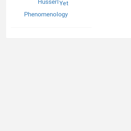
Husserl
Yet
Phenomenology