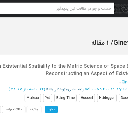
Gine
/
1 مقاله
 Existential Spatiality to the Metric Science of Space
Reconstructing an Aspect of Existe
Gin
؛
Vol.6 - No.4 - January 201
رتبه: علمی-پژوهشی/ISC
(‎24 صفحه -
از 5 تا 28
)
Merleau
Yet
Being Time
Husserl
Heidegger
Das
چکیده
مقالات مرتبط
دانلود