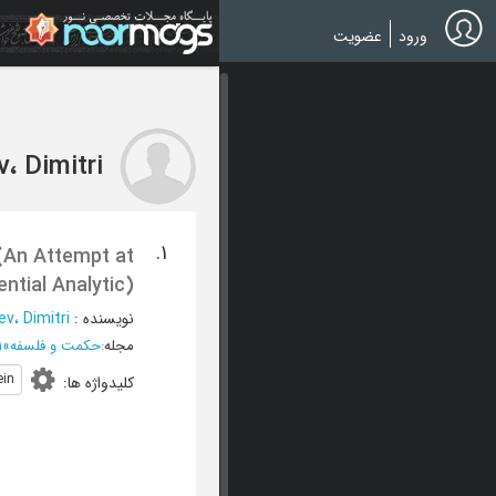
Ski
t
ورود
عضویت
mai
conten
v، Dimitri
1.
 (An Attempt at
ntial Analytic)
نویسنده
:
ev، Dimitri
مجله
:
حکمت و فلسفه
»
1
ein
کلیدواژه ها
: