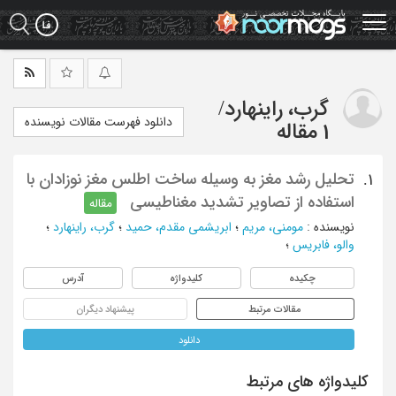
Ski
t
mai
conten
گرب، راینهارد
/
دانلود فهرست مقالات نویسنده
1 مقاله
تحلیل رشد مغز به وسیله ساخت اطلس مغز نوزادان با
1.
استفاده از تصاویر تشدید مغناطیسی
مقاله
نویسنده
:
مومنی، مریم
؛
ابریشمی مقدم، حمید
؛
گرب، راینهارد
؛
والو، فابریس
؛
چکیده
کلیدواژه
آدرس
مقالات مرتبط
پیشنهاد دیگران
دانلود
کلیدواژه های مرتبط