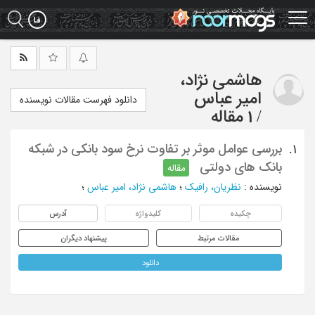
Ski
t
mai
conten
هاشمی نژاد،
امیر عباس
دانلود فهرست مقالات نویسنده
/
1 مقاله
بررسی عوامل موثر بر تفاوت نرخ سود بانکی در شبکه
1.
بانک های دولتی
مقاله
نویسنده
:
نظریان، رافیک
؛
هاشمی نژاد، امیر عباس
؛
چکیده
کلیدواژه
آدرس
مقالات مرتبط
پیشنهاد دیگران
دانلود