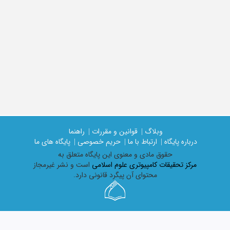
وبلاگ |
قوانین و مقررات |
راهنما
درباره پایگاه |
ارتباط با ما |
حریم خصوصی |
پایگاه های ما
حقوق مادی و معنوی اين پايگاه متعلق به
مرکز تحقیقات کامپیوتری علوم اسلامی
است و نشر غیرمجاز
محتوای آن پیگرد قانونی دارد.