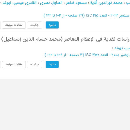
ب
؛
محمد نورالدین أفایة
؛
مسعود ضاهر
؛
الصایغ، نصری
؛
القادری عیسی، نهوند
؛
سبتمبر 2013 - العدد 415
ISC
(‎39 صفحه -
از 104 تا 142
)
چکیده
مقالات مرتبط
دانلود
راسات نقدية في الإعلاام المعاصر (محمد حسام الدين إسماعيل)
ی، نهوند
؛
نوفمبر 2008 - العدد 357
ISC
(‎3 صفحه -
از 164 تا 166
)
چکیده
مقالات مرتبط
دانلود