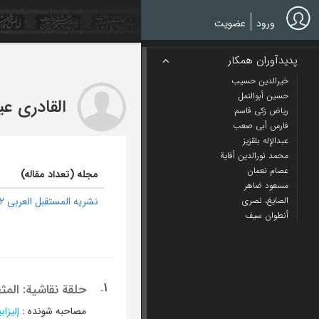
Ski
t
ورود
عضویت
mai
conten
پدیدآوران همکار
خیرالدین حسیب
حسین أبوالنمل
القادری عی
ریاض زکی قاسم
فارس أبی صعب
عبدالإله بلقزیز
محمد نورالدین أفایة
عصام نعمان
مجله (تعداد مقاله)
مسعود ضاهر
الصایغ، نصری
نشریه المستقبل العربی 2
أنطوان سیف
1.
حلقة نقاشیة: المث
مصاحبه شونده
:
إلیزا