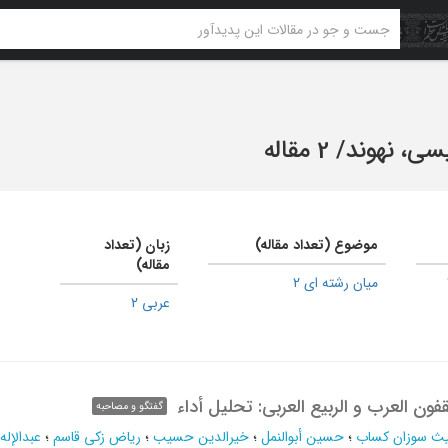
سی، نهوند
/
2 مقاله
موضوع (تعداد مقاله)
زبان (تعداد
مقاله)
میان رشته ای 2
عربی 2
قفون العرب و الربیع العربی: تحلیل أداء
گفتگو و مصاحبه
بیث سوزان کساب
؛
حسین أبوالنمل
؛
خیرالدین حسیب
؛
ریاض زکی قاسم
؛
عبدالإله 