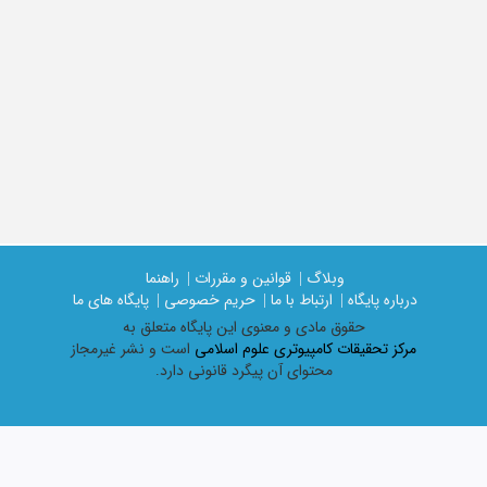
وبلاگ |
قوانین و مقررات |
راهنما
درباره پایگاه |
ارتباط با ما |
حریم خصوصی |
پایگاه های ما
حقوق مادی و معنوی اين پايگاه متعلق به
مرکز تحقیقات کامپیوتری علوم اسلامی
است و نشر غیرمجاز
محتوای آن پیگرد قانونی دارد.