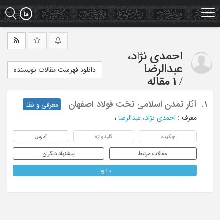
Ski
t
mai
conten
احمدی نژاد،
عبدالرضا
دانلود فهرست مقالات نویسنده
/
1 مقاله
آثار تمدن اسلامی تخت فولاد اصفهان
1.
معرفی و نقد
معرف
:
احمدی نژاد، عبدالرضا
؛
چکیده
کلیدواژه
آدرس
مقالات مرتبط
پیشنهاد دیگران
دانلود