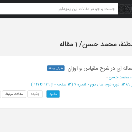
سطنة، محمد حسن
/
1 مقاله
ساله ای در شرح مقیاس و اوزان
معرفی و نقد
ة، محمد حسن
؛
وم - شماره 7
(‎13 صفحه -
از 929 تا 941
)
چکیده
مقالات مرتبط
دانلود