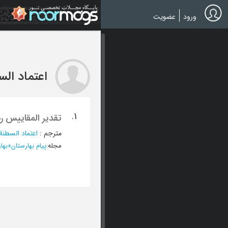
Ski
t
ورود
عضویت
mai
conten
اعتماد ال
1.
تقدیر المقاییس ر
مترجم
:
اعتماد السطن
مجله
:
پیام بهارستان
»
بهار 1389، دوره دوم، سال د