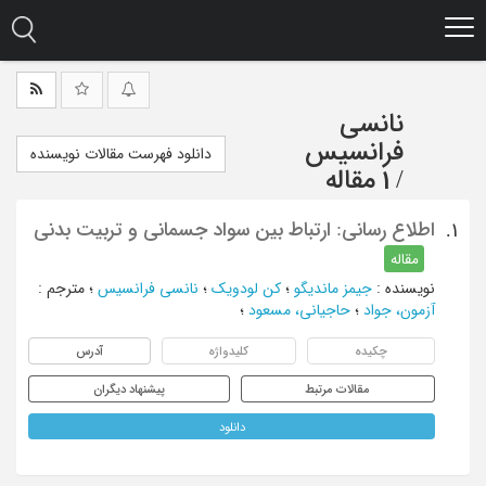
Ski
t
mai
conten
نانسی
فرانسیس
دانلود فهرست مقالات نویسنده
/
1 مقاله
اطلاع رسانی: ارتباط بین سواد جسمانی و تربیت بدنی
1.
مقاله
نویسنده
:
جیمز ماندیگو
؛
کن لودویک
؛
نانسی فرانسیس
؛
مترجم
:
آزمون، جواد
؛
حاجیانی، مسعود
؛
چکیده
کلیدواژه
آدرس
مقالات مرتبط
پیشنهاد دیگران
دانلود