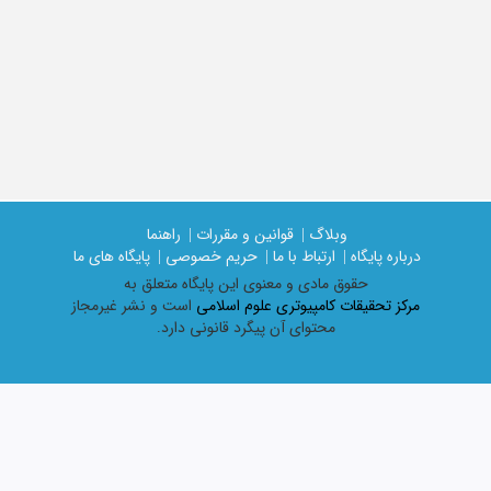
وبلاگ |
قوانین و مقررات |
راهنما
درباره پایگاه |
ارتباط با ما |
حریم خصوصی |
پایگاه های ما
حقوق مادی و معنوی اين پايگاه متعلق به
مرکز تحقیقات کامپیوتری علوم اسلامی
است و نشر غیرمجاز
محتوای آن پیگرد قانونی دارد.