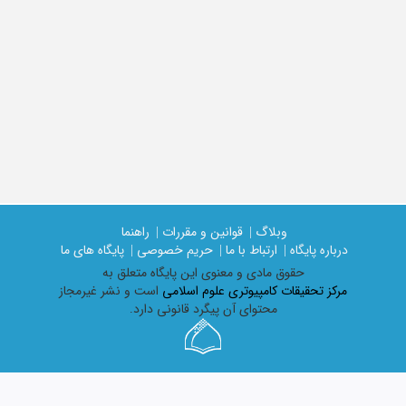
وبلاگ |
قوانین و مقررات |
راهنما
درباره پایگاه |
ارتباط با ما |
حریم خصوصی |
پایگاه های ما
حقوق مادی و معنوی اين پايگاه متعلق به
مرکز تحقیقات کامپیوتری علوم اسلامی
است و نشر غیرمجاز
محتوای آن پیگرد قانونی دارد.