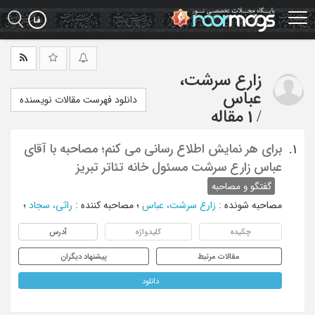
Ski
t
mai
conten
زارع سرشت،
عباس
دانلود فهرست مقالات نویسنده
/
1 مقاله
برای هر نمایش اطلاع رسانی می کنم؛ مصاحبه با آقای
1.
عباس زارع سرشت مسئول خانه تئاتر تبریز
گفتگو و مصاحبه
مصاحبه شونده
:
زارع سرشت، عباس
؛
مصاحبه کننده
:
راثی، سجاد
؛
چکیده
کلیدواژه
آدرس
مقالات مرتبط
پیشنهاد دیگران
دانلود