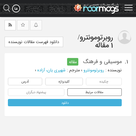
Ski
t
mai
conten
روبرتومونترو
/
دانلود فهرست مقالات نویسنده
1 مقاله
موسیقی و فرهنگ
1.
مقاله
نویسنده
:
روبرتومونترو
؛
مترجم
:
شهپری یان، آزاده
؛
چکیده
کلیدواژه
آدرس
مقالات مرتبط
پیشنهاد دیگران
دانلود