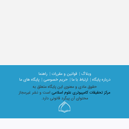
وبلاگ |
قوانین و مقررات |
راهنما
درباره پایگاه |
ارتباط با ما |
حریم خصوصی |
پایگاه های ما
حقوق مادی و معنوی اين پايگاه متعلق به
مرکز تحقیقات کامپیوتری علوم اسلامی
است و نشر غیرمجاز
محتوای آن پیگرد قانونی دارد.