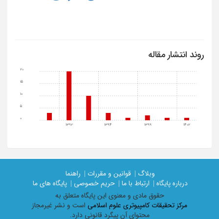
روند انتشار مقاله
20
15
10
5
0
1392
1394
1399
1402
وبلاگ |
قوانین و مقررات |
راهنما
درباره پایگاه |
ارتباط با ما |
حریم خصوصی |
پایگاه های ما
حقوق مادی و معنوی اين پايگاه متعلق به
مرکز تحقیقات کامپیوتری علوم اسلامی
است و نشر غیرمجاز
محتوای آن پیگرد قانونی دارد.