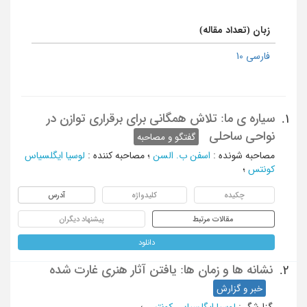
زبان (تعداد مقاله)
فارسی 10
سیاره ی ما: تلاش همگانی برای برقراری توازن در
1.
نواحی ساحلی
گفتگو و مصاحبه
مصاحبه شونده
:
اسفن ب. السن
؛
مصاحبه کننده
:
لوسیا ایگلسیاس
کونتس
؛
چکیده
کلیدواژه
آدرس
مقالات مرتبط
پیشنهاد دیگران
دانلود
نشانه ها و زمان ها: یافتن آثار هنری غارت شده
2.
خبر و گزارش
گزارشگر
:
لوسیا ایگلسیاس کونتس
؛