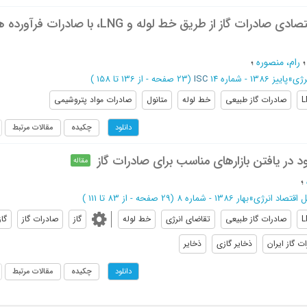
مقایسه ارزیابی اقتصادی صادرات گاز از طریق خط لوله و LNG، با صادرات ف
رام، منصوره
؛
رژی
»
پاییز 1386 - شماره 14
ISC
(‎23 صفحه -
از 136 تا 158
)
L
صادرات گاز طبیعی
خط لوله
متانول
صادرات مواد پتروشیمی
چکیده
مقالات مرتبط
دانلود
 در یافتن بازارهای مناسب برای صادرات گاز
مقاله
؛
اقتصاد انرژی
»
بهار 1386 - شماره 8
(‎29 صفحه -
از 83 تا 111
)
L
صادرات گاز طبیعی
تقاضای انرژی
خط لوله
گاز
صادرات گاز
گا
ت گاز ایران
ذخایر گازی
ذخایر
چکیده
مقالات مرتبط
دانلود