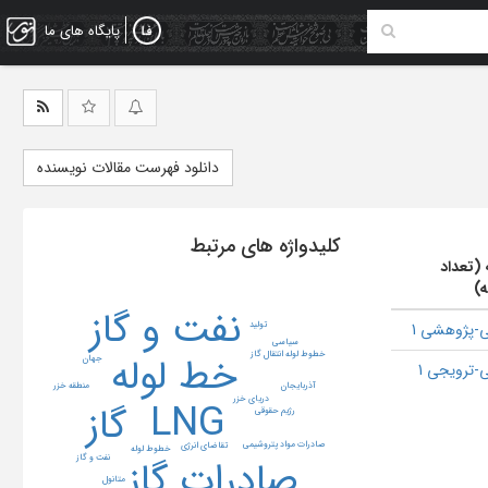
پایگاه های ما
دانلود فهرست مقالات نویسنده
کلیدواژه های مرتبط
 (تعداد
ه)
نفت و گاز
تولید
-پژوهشی 1
سیاسی
خط لوله
خطوط لوله انتقال گاز
جهان
-ترویجی 1
آذربایجان
منطقه خزر
دریای خزر
LNG
گاز
رژیم حقوقی
صادرات مواد پتروشیمی
تقاضای انرژی
خطوط لوله
صادرات گاز
نفت و گاز
متانول