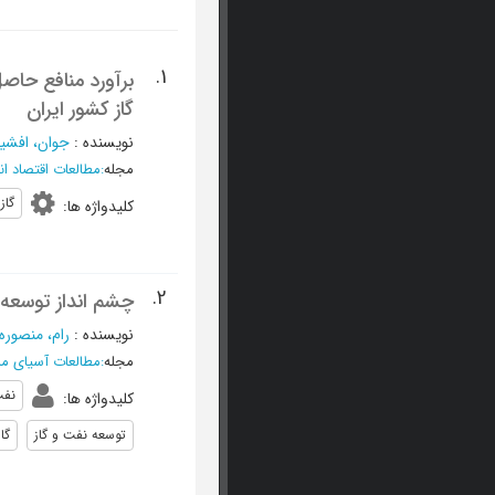
1.
برآورد منافع حاصل
گاز کشور ایران
نویسنده
:
جوان، افشی
مجله
:
مطالعات اقتصاد ان
گاز
کلیدواژه ها
:
2.
چشم انداز توسعه ن
نویسنده
:
رام، منصوره
مجله
:
مطالعات آسیای مر
نفت
کلیدواژه ها
:
توسعه نفت و گاز
گا