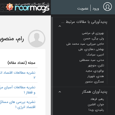
Ski
t
ورود
عضویت
mai
conten
پدیدآورانی با مقالات مرتبط ...
بهروزی ‌فر، مرتضی
رام، منصور
ولی بیگی، حسن
حاجی میرزایی، سید محمد علی
بهشتی دهکردی، علی
ادیبی، سیامک
مدنی، سید مصطفی
مجله (تعداد مقاله)
تکین، منوچهر
بوالوردی، مجید
نشریه مطالعات اقتصاد ان
هندی، شهریار
2
عسگری، منصور
نشریه مطالعات آسیای مر
پدیدآوران همکار
و قفقاز 1
رهبر، فرهاد
نشریه بررسی های مسائل
جوان، افشین
اقتصاد انرژی 1
رشیدی، ویدا