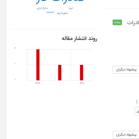
اروپا
منابع انرژی
اکتشاف
خطوط لوله
ادرات
مقاله
روند انتشار مقاله
2
1
پیشنهاد دیگران
0
1386
1391
)
ر
پیشنهاد دیگران