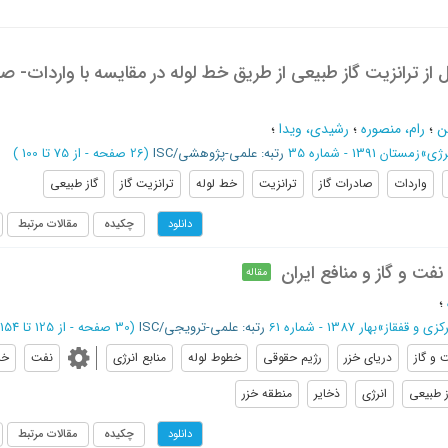
 از ترانزیت گاز طبیعی از طریق خط لوله در مقایسه با واردات- ص
ن
؛
رام، منصوره
؛
رشیدی، ویدا
؛
رژی
»
زمستان 1391 - شماره 35
رتبه: علمی-پژوهشی/ISC
(‎26 صفحه -
از 75 تا 100
)
واردات
صادرات گاز
ترانزیت
خط لوله
ترانزیت گاز
گاز طبیعی
چکیده
مقالات مرتبط
دانلود
فت و گاز و منافع ایران
مقاله
؛
کزی و قفقاز
»
بهار 1387 - شماره 61
رتبه: علمی-ترویجی/ISC
(‎30 صفحه -
از 125 تا 154
 و گاز
دریای خزر
رژیم حقوقی
خطوط لوله
منابع انرژی
نفت
خز
ز طبیعی
انرژی
ذخایر
منطقه خزر
چکیده
مقالات مرتبط
دانلود