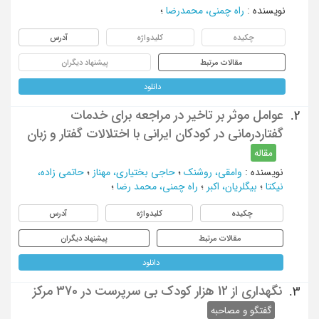
نویسنده
:
راه چمنی، محمدرضا
؛
چکیده
کلیدواژه
آدرس
مقالات مرتبط
پیشنهاد دیگران
دانلود
عوامل موثر بر تاخير در مراجعه برای خدمات
2.
گفتاردرمانی در كودكان ايرانی با اختلالات گفتار و زبان
مقاله
نویسنده
:
وامقی، روشنک
؛
حاجی بختیاری، مهناز
؛
حاتمی زاده،
نیکتا
؛
بیگلریان، اکبر
؛
راه چمنی، محمد رضا
؛
چکیده
کلیدواژه
آدرس
مقالات مرتبط
پیشنهاد دیگران
دانلود
نگهداری از 12 هزار کودک بی سرپرست در 370 مرکز
3.
گفتگو و مصاحبه