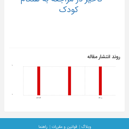
کودک
روند انتشار مقاله
1
0
1384
1400
وبلاگ |
قوانین و مقررات |
راهنما