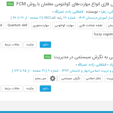
 فازی انواع مهارت‌های کوانتومی معلمان با روش FCM
مقاله
نی، زهرا
؛
نویسنده
:
قشقایی زاده، نصرالله
؛
داز آموزش
»
زمستان 1404 - شماره 26
رتبه: الف/ISC
(‎21 صفحه -
از 26 تا 46
)
مان
نقشه شناخت فازی
مهارت کوانتومی
مهارت‌محوری
Quantum skill
ed
fuzzy cognit
چکیده
مقالات مرتبط
دانلود
امی به نگرش سیستمی در مدیریت
مقاله
اد
؛
قشقایی زاده، نصرالله
؛
 و تربیت اسلامی
»
بهار و تابستان 1393 - شماره 9
(‎30 صفحه -
از 95 تا 124
)
ریت
تفکر اسلامی
نگرش سیستمی
سیــستم
چکیده
مقالات مرتبط
دانلود