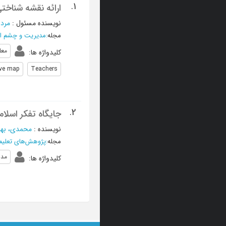
1.
ارائه نقشه شناختی
نویسنده مسئول
:
مردا
مجله
:
مدیریت و چشم ان
معل
کلیدواژه ها
:
ive map
Teachers
2.
جایگاه تفکر اسل
نویسنده
:
محمدی، بهز
مجله
:
پژوهش‌های تعلیم
مدی
کلیدواژه ها
: