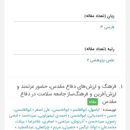
زبان (تعداد مقاله)
فارسی 3
رتبه (تعداد مقاله)
علمی-پژوهشی 2
فرهنگ و ارزش‌های دفاع مقدس، حضور عزتمند و
1.
ارزش‌آفرین و فرهنگ‌ساز جامعه سلامت در دفاع
مقدس
مقاله
نویسنده
:
اباسهل، ابوالقاسم
؛
ابوالحسنی، علی اصغر
؛
ابوالقاسمی،
حسن
؛
احمدیانی، ابوالحسن
؛
احمدی تیمورلویی، سیداحمد
؛
امامی
رضوی، سیدحسن
؛
آذرنوش، مرتضی
؛
اصغری، غلامرضا
؛
بینات،
محمدعلی
؛
توانا، نرگس
؛
حضرتی، مریم
؛
چراغعلی، عبدالمجید
؛