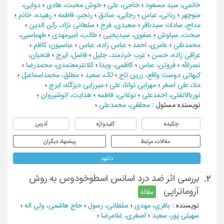
خاتمی، سید مسعود
؛
خاجی، علی
؛
خوش محبت، هادی
؛
دوایی،
منوچهر
؛
ربانی، عباس
؛
رجایی، صادق
؛
رنجبر، فاطمه
؛
رهیده، خانم
؛
مداح، سادات سیدباقر
؛
سعیدی، فرخ
؛
سلطانی نژاد، رکن الدین
؛
صحت، سیاوش
؛
صفوی، سیدیحیی
؛
طالب، امیرمهدی
؛
طهماسبی،
محمدنقی
؛
عامری، احمد
؛
عباس زاده، عباس
؛
عباسیون، کاظم
؛
عراقی زاده، حسن
؛
عرب خردمند، جلیل
؛
فاضل، ایرج
؛
فتحیان،
نصرالله
؛
فروتن، عباس
؛
کاظمی، ویدا
؛
کلانترمعتمدی، محمدرضا
؛
کیهانی دوست واقع، زرین تاج
؛
لک، سعید
؛
مطلق، محمداسماعیل
؛
ملا، علی اصغر
؛
مهرابی توانا، علی
؛
میرزایی دیزگاه، ایرج
؛
نوربالاتفتی، احمدعلی
؛
نوغانی، فاطمه
؛
هدایت، انوشیروان
؛
نویسنده مسئول
:
محققی، محمدعلی
؛
چکیده
کلیدواژه
آدرس
مقالات مرتبط
پیشنهاد دیگران
دانلود
بررسی اثر ضد درد اسانس اسطوخودوس به روش
2.
آروماتراپی
مقاله
نویسنده
:
باقری، مهدی
؛
سلطانی، رسول
؛
حاج هاشمی، ولی اله
؛
سهیلی پور، سعید
؛
اصغری، غلامرضا
؛