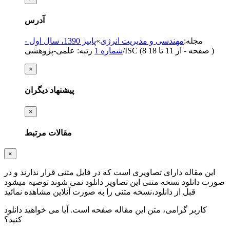
آدرس
مجله
:
مهندسی و مدیریت انرژی
»
پاییز 1390، سال اول -
)
از 11 تا 18
(‎8 صفحه -
رتبه: علمی-پژوهشی/ISC
شماره 1
×
پیشنهاد دیگران
×
مقالات مرتبط
×
این مقاله دارای تصاویری است که در فایل متنی قرار ندارند و در
صورت دانلود نسخه متنی این تصاویر دانلود نمی شوند توصیه میشود
قبل از دانلود،نسخه متنی را به صورت آنلاین مشاهده نمائید
کاربر گرامی، متن این مقاله
صفحه است. آیا می خواهید دانلود
کنید؟