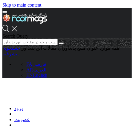
Skip to main content
Search Query
همه موارد
عنوان منبع
پدیدآوران
مقالات این پدیدآور
جستجوی
پیشرفته
فارسی
FA
العربیه
AR
EN
English
ورود
عضویت