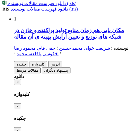
دانلود فهرست مقالات نویسنده (.xls)
دانلود فهرست مقالات نویسنده (.ris)
1.
مکان یابی هم زمان منابع تولید پراکنده و خازن در
شبکه های توزیع و تعیین آرایش بهینه ی آن
مقاله
نویسنده
:
شریعت خواه، محمد حسین
؛
حقی فام، محمود رضا
؛
افکوسی پاقلعه، محمد
؛
آدرس
کلیدواژه
چکیده
پیشنهاد دیگران
مقالات مرتبط
دانلود
×
کلیدواژه
×
چکیده
×