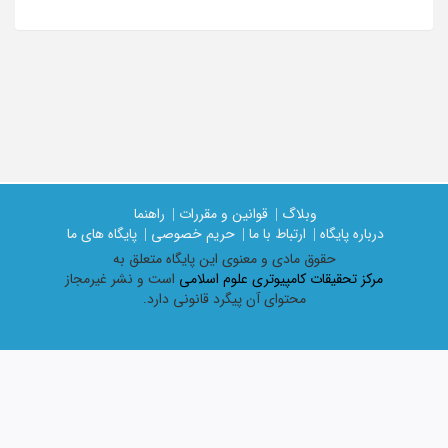
وبلاگ |
قوانین و مقررات |
راهنما
درباره پایگاه |
ارتباط با ما |
حریم خصوصی |
پایگاه های ما
حقوق مادی و معنوی اين پايگاه متعلق به
مرکز تحقیقات کامپیوتری علوم اسلامی
است و نشر غیرمجاز
محتوای آن پیگرد قانونی دارد.