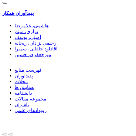
پدیدآوران همکار
هاشمی، غلامرضا
براری، میثم
امینی، یوسف
رحیمی نژادان، ریحانه
آقاداود جلفایی، سمیرا
میرجعفری، حسین
فهرست منابع
پدیدآوران
مجلات
همایش ها
دانشنامه
مجموعه مقالات
ناشران
رویدادهای علمی