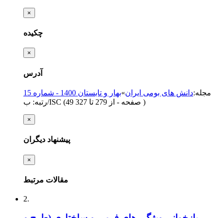
×
چکیده
×
آدرس
مجله
:
دانش های بومی ایران
»
بهار و تابستان 1400 - شماره 15
)
از 279 تا 327
(‎49 صفحه -
رتبه: ب/ISC
×
پیشنهاد دیگران
×
مقالات مرتبط
2.
بازخوانی ویژگی های فرمی و ساختاری (طرح و