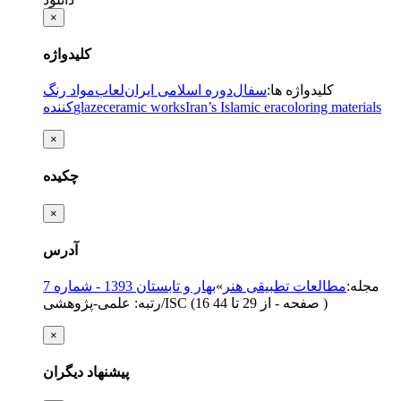
×
کلیدواژه
کلیدواژه ها
:
سفال
دوره اسلامی ایران
لعاب
مواد رنگ
coloring materials
Iran’s Islamic era
ceramic works
glaze
کننده
×
چکیده
×
آدرس
مجله
:
مطالعات تطبیقی هنر
»
بهار و تابستان 1393 - شماره 7
)
از 29 تا 44
(‎16 صفحه -
رتبه: علمی-پژوهشی/ISC
×
پیشنهاد دیگران