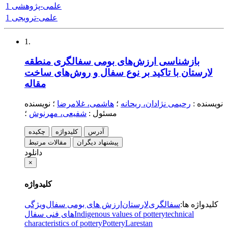
علمی-پژوهشی 1
علمی-ترویجی 1
1.
بازشناسی ارزش‌های بومی سفالگری منطقه
لارستان با تاکید بر نوع سفال و روش‌های ساخت
مقاله
نویسنده
:
رحیمی نژادان، ریحانه
؛
هاشمی، غلامرضا
؛
نویسنده
مسئول
:
شفیعی، مهرنوش
؛
آدرس
کلیدواژه
چکیده
پیشنهاد دیگران
مقالات مرتبط
دانلود
×
کلیدواژه
کلیدواژه ها
:
سفالگری
لارستان
ارزش های بومی سفال
ویژگی
technical
Indigenous values of pottery
های فنی سفال
characteristics of pottery
Pottery
Larestan