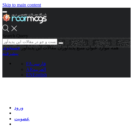
Skip to main content
Search Query
همه موارد
عنوان منبع
پدیدآوران
مقالات این پدیدآور
جستجوی
پیشرفته
فارسی
FA
العربیه
AR
EN
English
ورود
عضویت