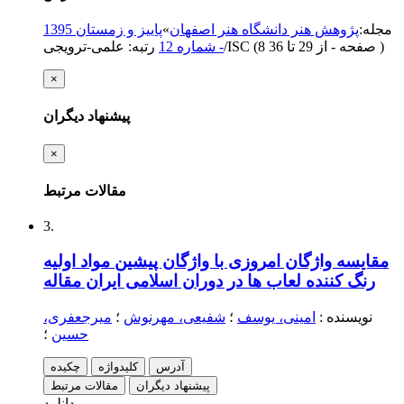
مجله
:
پژوهش هنر دانشگاه هنر اصفهان
»
پاییز و زمستان 1395
)
از 29 تا 36
(‎8 صفحه -
رتبه: علمی-ترویجی/ISC
- شماره 12
×
پیشنهاد دیگران
×
مقالات مرتبط
3.
مقایسه واژگان امروزی با واژگان پیشین مواد اولیه
رنگ کننده لعاب ها در دوران اسلامی ایران
مقاله
نویسنده
:
امینی، یوسف
؛
شفیعی، مهرنوش
؛
میرجعفری،
حسین
؛
آدرس
کلیدواژه
چکیده
پیشنهاد دیگران
مقالات مرتبط
دانلود