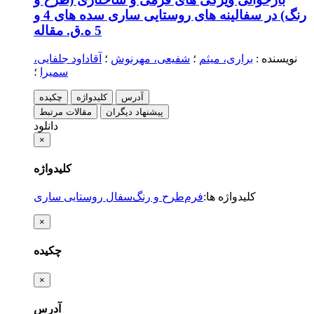
رنگ) در سفالینه های روستایی ساری سده های 4 و
5 ه.ق.
مقاله
نویسنده
:
براری، میثم
؛
شفیعی، مهرنوش
؛
آقاداود جلفایی،
سمیرا
؛
آدرس
کلیدواژه
چکیده
پیشنهاد دیگران
مقالات مرتبط
دانلود
×
کلیدواژه
کلیدواژه ها
:
فرم
طرح و رنگ
سفال روستایی ساری
×
چکیده
×
آدرس