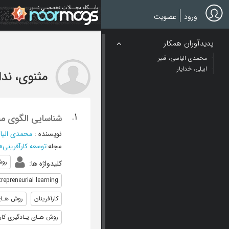
Ski
t
ورود
عضویت
mai
conten
پدیدآوران همکار
محمدی الیاسی، قنبر
ابیلی، خدایار
مثنوی، ندا
1.
شناسایی الگوی منا
نویسنده
:
محمدی الیاس
مجله
:
توسعه کارآفرینی
»
روش
کلیدواژه ها
:
trepreneurial learning
کارآفرینان
روش هـای 
روش هـای یـادگیری کارآ