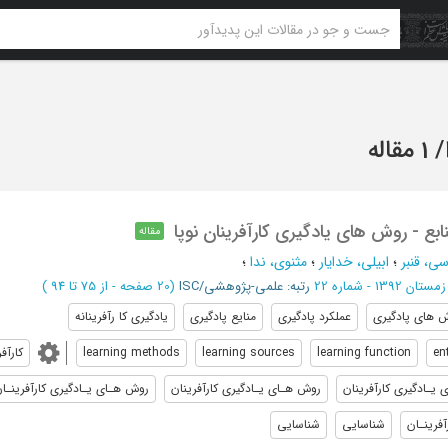
/
1 مقاله
بع - روش های یادگیری کارآفرینان نوپا
مقاله
ی، قنبر
؛
ابیلی، خدایار
؛
مثنوی، ندا
؛
زمستان 1392 - شماره 22
رتبه: علمی-پژوهشی/ISC
(‎20 صفحه -
از 75 تا 94
)
 های پادگیری
عملکرد پادگیری
منایع پادگیری
یادگیری کا رآفرینانه
en
learning function
learning sources
learning methods
کارآف
یـادگیری کارآفرینان
روش هـای یـادگیری کارآفرینان
روش هـای یـادگیری کارآفرینـا
فرینـان
شناسایی
شناسایی