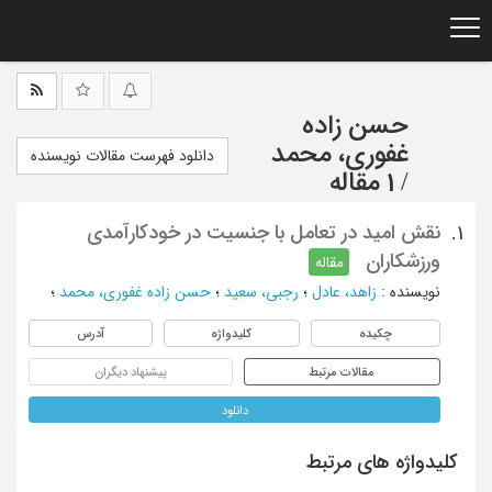
Ski
t
mai
conten
حسن زاده
غفوری، محمد
دانلود فهرست مقالات نویسنده
/
1 مقاله
نقش امید در تعامل با جنسیت در خودکارآمدی
1.
ورزشکاران
مقاله
نویسنده
:
زاهد، عادل
؛
رجبی، سعید
؛
حسن زاده غفوری، محمد
؛
چکیده
کلیدواژه
آدرس
مقالات مرتبط
پیشنهاد دیگران
دانلود
کلیدواژه های مرتبط