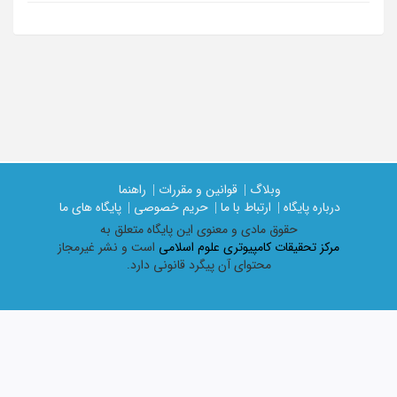
وبلاگ |
قوانین و مقررات |
راهنما
درباره پایگاه |
ارتباط با ما |
حریم خصوصی |
پایگاه های ما
حقوق مادی و معنوی اين پايگاه متعلق به
مرکز تحقیقات کامپیوتری علوم اسلامی
است و نشر غیرمجاز
محتوای آن پیگرد قانونی دارد.