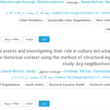
Saeidi Mofrad، Sa
؛
نویسنده
:
Mohammadi Vosough، Mohammadreza
؛
Summer2022, Volum
»
Creative City Design
رتبه: A+
(‎9 صفحه -
از 75 تا 83
)
Urban Resilience
Sustainable Urban Regeneration
Worn text
Ine
چکیده
مقالات مرتبط
دانلود
l events and investigating their role in culture-led ur
he historical context using the method of structural e
study: Arg neighborho
Daneshva
؛
Omidwar، Morsal
؛
نویسنده مسئول
:
Saeidi Mofrad، Sanaz
؛
Spring 2020, Vol
»
Creative City Design
رتبه: B
(‎12 صفحه -
از 90 تا 101
)
ed Regeneration
social events
Structural Equation Model
historical cont
چکیده
مقالات مرتبط
دانلود