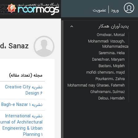
Ski
t
ورود
عضویت
mai
conten
پدیدآوران همکار
Omidwar، Morsal
Mohammadi Vosough،
ad، Sanaz
Mohammadreza
Sareminia، Helia
Daneshvar، Maryam
Bastani، Mojdeh
mofidi shemirani، majid
مجله (تعداد مقاله)
Pourkarimi، Zahra
Mohammad niay Gharaei، Fatemeh
نشریه Creative City
Ghahramani، Sulmaz
Design 6
Deloui، Hamideh
نشریه Bagh-e Nazar 1
نشریه International
urnal of Architectural
Engineering & Urban
Planning 1