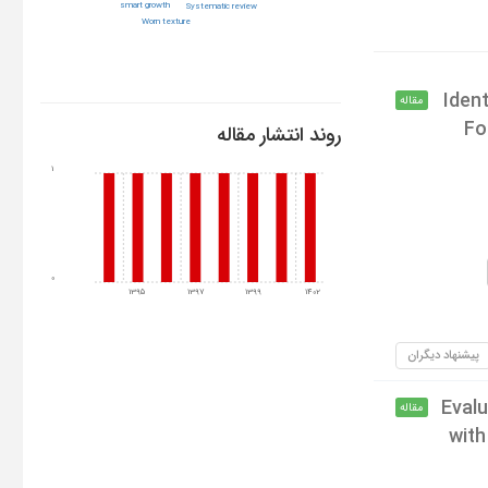
smart growth
Systematic review
Worn texture
Iden
مقاله
Fo
روند انتشار مقاله
1
0
1395
1397
1399
1402
پیشنهاد دیگران
Evalu
مقاله
with