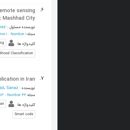
6.
 remote sensing
: Mashhad City
نویسنده مسئول
:
naz
مجله
:
ume 1 - Number 1
ing
کلیدواژه ها
:
ihood Classification
7.
ication in Iran
نویسنده
:
ad، Sanaz
مجله
:
 13 - Number 43
ran
کلیدواژه ها
:
Smart code