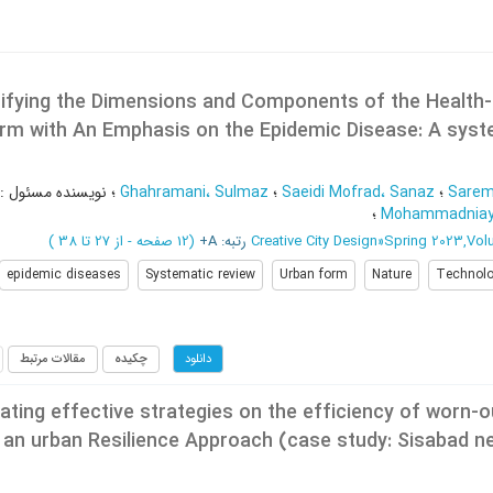
tifying the Dimensions and Components of the Health-
rm with An Emphasis on the Epidemic Disease: A syst
Saremi
؛
Saeidi Mofrad، Sanaz
؛
Ghahramani، Sulmaz
؛
نویسنده مسئول
:
Mohammadniay 
؛
Spring 2023,Vol
»
Creative City Design
رتبه: A+
(‎12 صفحه -
از 27 تا 38
)
epidemic diseases
Systematic review
Urban form
Nature
Technol
چکیده
مقالات مرتبط
دانلود
ating effective strategies on the efficiency of worn-o
 an urban Resilience Approach (case study: Sisabad n