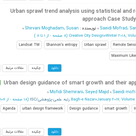
Urban sprawl trend analysis using statistical and
approach Case Study
Saeidi Mofrad، Sa
؛
نویسنده
:
Shirvani Moghadam، Susan
؛
Winter 2018, Vol
»
Creative City Design
(‎8 صفحه -
از 1 تا 8
)
Landsat TM
Shannon’s entropy
Urban sprawl
Remote Sens
Maximum Likel
چکیده
مقالات مرتبط
دانلود
Urban design guidance of smart growth and their appl
Saeidi mofr
؛
Mofidi Shemirani، Seyed Majid
؛
January 2017, Volume
»
Bagh-e Nazar
رتبه: علمی-پژوهشی/ISC
(‎18 صفحه -
از 107 تا 124
Agenda
urban design framework
Design guidance
smart growth
I
چکیده
مقالات مرتبط
دانلود