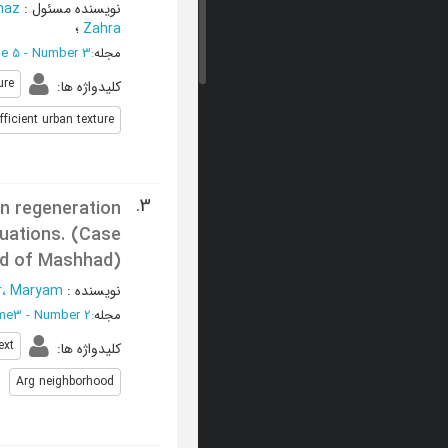
نویسنده مسئول
:
naz
Zahra
؛
مجله
:
e 5 - Number 3
ure
کلیدواژه ها
:
fficient urban texture
3.
ban regeneration
quations. (Case
od of Mashhad)
نویسنده
:
r، Maryam
مجله
:
ume3 - Number 2
ext
کلیدواژه ها
:
Arg neighborhood