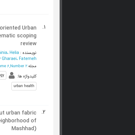
1.
oriented Urban
ematic scoping
review
نویسنده
:
nia، Helia
Gharaei، Fatemeh
مجله
:
ume 6,Number 2
ogy
کلیدواژه ها
:
urban health
2.
ut urban fabric
eighborhood of
Mashhad)