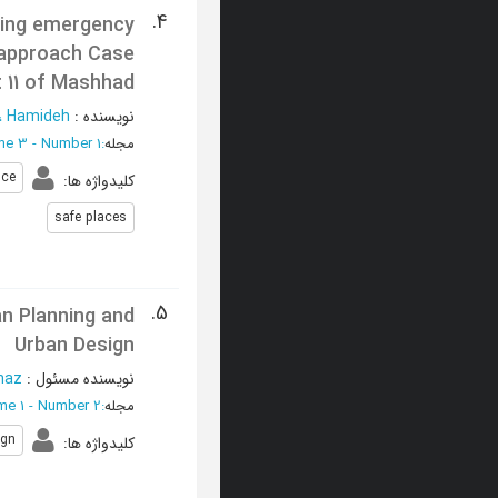
4.
cting emergency
 approach Case
t 11 of Mashhad
نویسنده
:
i، Hamideh
مجله
:
me 3 - Number 1
nce
کلیدواژه ها
:
safe places
5.
an Planning and
Urban Design
نویسنده مسئول
:
naz
مجله
:
me 1 - Number 2
ign
کلیدواژه ها
: