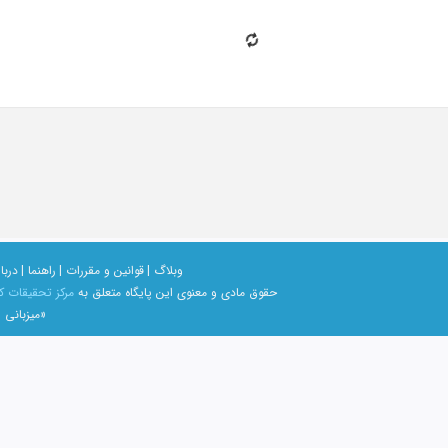
وبلاگ |
قوانین و مقررات |
راهنما |
دربار
حقوق مادی و معنوی اين پايگاه متعلق به
مرکز تحقیقات ک
«میزبانی