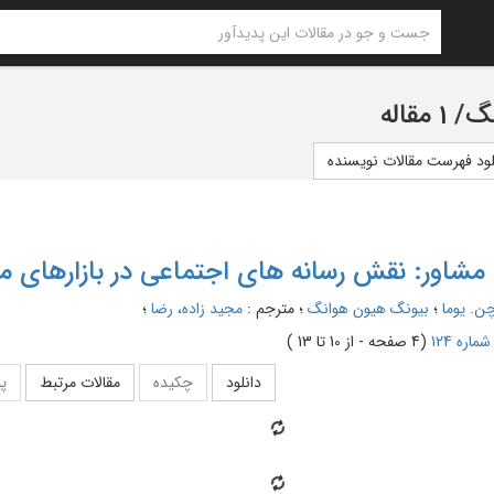
نگ
/
1 مقاله
لود فهرست مقالات نویسنده
 مشاور: نقش رسانه های اجتماعی در بازارهای م
ن. یوما
؛
بیونگ هیون هوانگ
؛
مترجم
:
مجید زاده، رضا
؛
(‎4 صفحه -
از 10 تا 13
)
دانلود
چکیده
مقالات مرتبط
پی