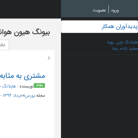
Ski
t
ورود
عضویت
mai
conten
پدیدآوران همکار
بیونگ هیون هوا
هایلانگ چن. یوما
دان
مجید زاده، رضا
1.
مشتری به مثابه
نویسنده
:
هایلانگ چ
مقاله
مجله
:
بورس
»
خرداد 1394 - شماره 124