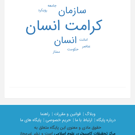
جامعه
سازمان
رویکرد
کرامت انسان
انسان
امانت
عناصر
حکومت
ممتاز
وبلاگ |
قوانین و مقررات |
راهنما
درباره پایگاه |
ارتباط با ما |
حریم خصوصی |
پایگاه های ما
حقوق مادی و معنوی اين پايگاه متعلق به
مرکز تحقیقات کامپیوتری علوم اسلامی
است و نشر غیرمجاز