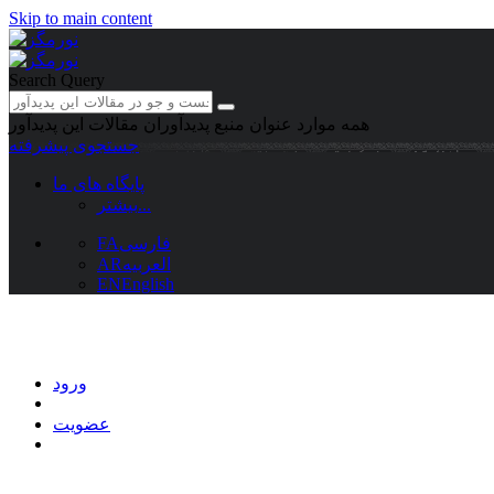
Skip to main content
Search Query
همه موارد
عنوان منبع
پدیدآوران
مقالات این پدیدآور
جستجوی پیشرفته
پایگاه های ما
بیشتر...
فارسی
FA
العربیه
AR
EN
English
ورود
عضویت