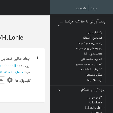
Ski
t
ورود
عضویت
mai
conten
پدیدآورانی با مقالات مرتبط ...
رضائیان، علی
/
H.Lonie
کردنائیچ، اسدالله
واحد پور، حمید رضا
پور رضوان روح، فریده
هوشمندی، رضا
1.
ابعاد مالی تعدیل
دعایی، محمد علی
شمس احمدی، منصور
نویسنده
:
Nashashili
فخاریان، ابوالقاسم
مجله
:
حسابدار
»
اسفند 1375 - شماره 118
شگروایشیکاوا
مال
آزاد، غلامرضا
کلیدواژه ها
:
پدیدآوران همکار
تقوی، مهدی
C.Liuksila
K.Nashashili