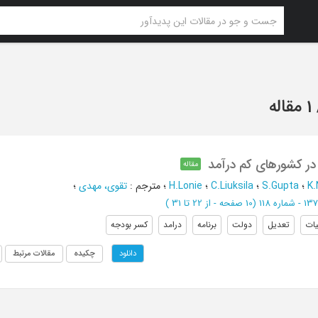
1 مقاله
 در کشورهای کم درآمد
مقاله
K.
؛
S.Gupta
؛
C.Liuksila
؛
H.Lonie
؛
مترجم
:
تقوی، مهدی
؛
(‎10 صفحه -
از 22 تا 31
)
یات
تعدیل
دولت
برنامه
درامد
کسر بودجه
چکیده
مقالات مرتبط
دانلود