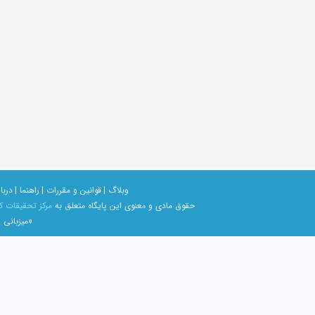
وبلاگ |
قوانین و مقررات |
راهنما |
دربار
حقوق مادی و معنوی اين پايگاه متعلق به
مرکز تحقیقات ک
«میزبانی