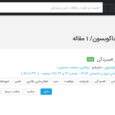
اکوبسون
/
1 مقاله
ر افسردگی
مقاله
کوبسون
؛
مترجم
:
بیاضی، محمد حسین
؛
انی
»
بهار و تابستان 1383 - شماره 31 و 32
(‎27 صفحه -
از 33 تا 59
)
ان
افسردگی
طرحواره
موقعیت
نمره
فعال‌سازی رفتاری
تغییر
شیوه‌ها
چکیده
مقالات مرتبط
دانلود