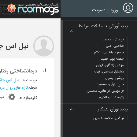
Ski
t
ورود
عضویت
mai
conten
پدیدآورانی با مقالات مرتبط ...
نریمانی، محمد
نیل اس ج
صاحبی، علی
جعفر طباطبایی، تکتم
جمعه پور، حمید
مهدی زادگان، ایران
1.
درمانشناختی رفتا
مشتاق بیدختی، نهاله
روشن، رسول
نویسنده
:
نیل اس جا
جان بزرگی، مسعود
مجله
:
تازه های روان درم
فر مهینی فراهانی، محسن
درم
پژومند، عبدالکریم
کلیدواژه ها
:
پدیدآوران همکار
بیاضی، محمد حسین