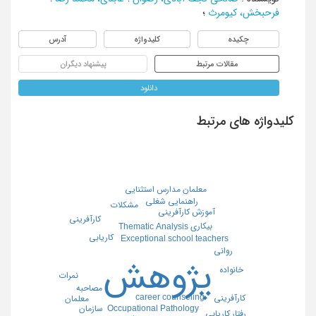
فرحبخش، کیومرث
؛
چکیده
کلیدواژه
آدرس
مقالات مرتبط
پیشنهاد دیگران
دانلود
کلیدواژه های مرتبط
معلمان مدارس استثنایی
راهنمایی شغلی
مشکلات
آموزش کارآفرینی
کارآفرینی
بیکاری
Thematic Analysis
کاریابی
Exceptional school teachers
روانی
پژوهش
خانواده
نمرات
مصاحبه
career counseling
کارآفرینی
معلمان
Occupational Pathology
سازمان
رفتار کاریابی