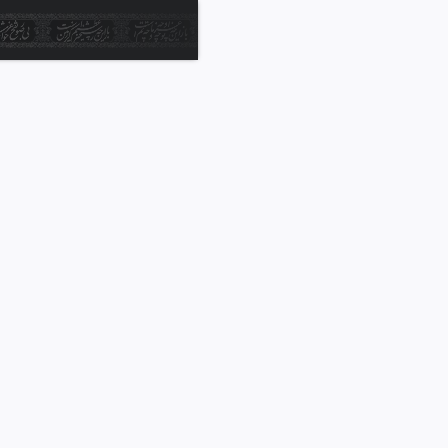
Ski
t
mai
conten