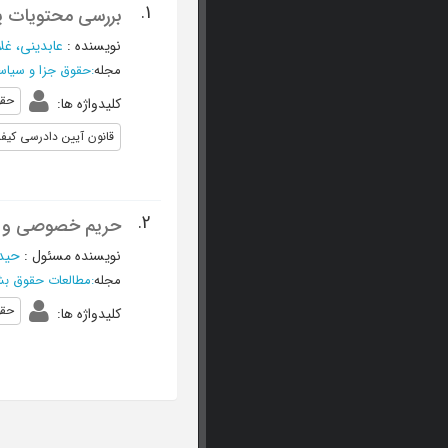
1.
بررسی محتویات پ
نویسنده
:
عابدینی، غل
مجله
:
حقوق جزا و سیا
حقو
کلیدواژه ها
:
قانون آیین دادرسی کیف
2.
حریم خصوصی و الز
نویسنده مسئول
:
حیدر
مجله
:
مطالعات حقوق بش
حقو
کلیدواژه ها
: