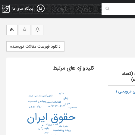
پایگاه های ما
دانلود فهرست مقالات نویسنده
کلیدواژه های مرتبط
 (تعداد
ه)
-ترویجی 1
متهم
قانون آیین دادرسی کیفری
زندان
پرونده‌ی شخصیت
اقدامات تامینی
حقوق
اطفال و نوجوانان
دیوان اروپایی
شخصیت
حقوق ایران
اسناد بین المللی
حقوق بشر
بازسازگاري
پرونده ی شخصیت
جرم