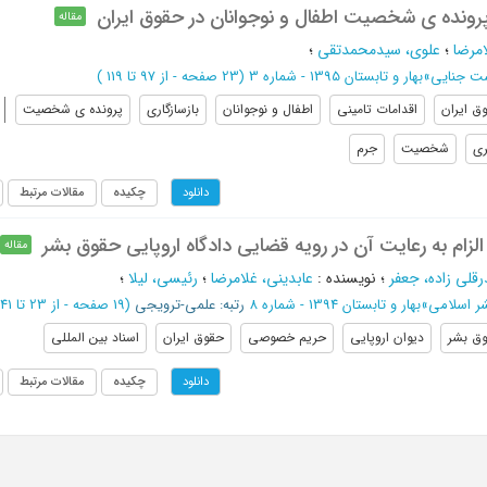
رونده ی شخصیت اطفال و نوجوانان در حقوق ایران
مقاله
امرضا
؛
علوی، سیدمحمدتقی
؛
ست جنایی
»
بهار و تابستان 1395 - شماره 3
(‎23 صفحه -
از 97 تا 119
)
ق ایران
اقدامات تامینی
اطفال و نوجوانان
بازسازگاری
پرونده ی شخصیت
ری
شخصیت
جرم
چکیده
مقالات مرتبط
دانلود
ام به رعایت آن در رویه قضایی دادگاه اروپایی حقوق بشر
مقاله
قلی زاده، جعفر
؛
نویسنده
:
عابدینی، غلامرضا
؛
رئیسی، لیلا
؛
ر اسلامی
»
بهار و تابستان 1394 - شماره 8
رتبه: علمی-ترویجی
(‎19 صفحه -
از 23 تا 41
ق بشر
دیوان اروپایی
حریم خصوصی
حقوق ایران
اسناد بین المللی
چکیده
مقالات مرتبط
دانلود