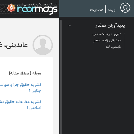
Ski
t
ورود
عضویت
mai
conten
پدیدآوران همکار
علوی، سیدمحمدتقی
حیدرقلی زاده، جعفر
عابدینی، غ
رئیسی، لیلا
مجله (تعداد مقاله)
نشریه حقوق جزا و سیاس
جنایی 1
نشریه مطالعات حقوق بش
اسلامی 1