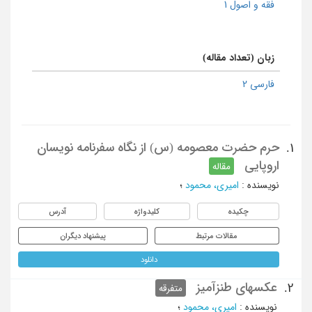
فقه و اصول 1
زبان (تعداد مقاله)
فارسی 2
حرم حضرت معصومه (س) از نگاه سفرنامه نویسان
1.
اروپایی
مقاله
نویسنده
:
امیری، محمود
؛
چکیده
کلیدواژه
آدرس
مقالات مرتبط
پیشنهاد دیگران
دانلود
عکسهای طنزآمیز
2.
متفرقه
نویسنده
:
امیری، محمود
؛