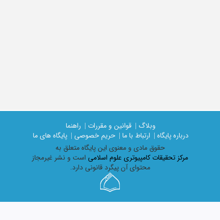
وبلاگ |
قوانین و مقررات |
راهنما
درباره پایگاه |
ارتباط با ما |
حریم خصوصی |
پایگاه های ما
حقوق مادی و معنوی اين پايگاه متعلق به
مرکز تحقیقات کامپیوتری علوم اسلامی
است و نشر غیرمجاز
محتوای آن پیگرد قانونی دارد.