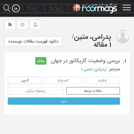
Ski
t
mai
conten
پدرامی، متین
/
دانلود فهرست مقالات نویسنده
1 مقاله
بررسی وضعیت کاریکاتور در جهان
1.
مقاله
مترجم
:
پدرامی، متین
؛
چکیده
کلیدواژه
آدرس
مقالات مرتبط
پیشنهاد دیگران
دانلود