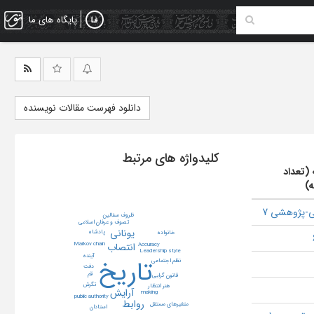
پایگاه های ما
دانلود فهرست مقالات نویسنده
کلیدواژه های مرتبط
 (تعداد
ه)
-پژوهشی 7
ظروف سفالین
تصوف و عرفان اسلامی
یونانی
پادشاه
خانواده
انتصاب
Markov chain
Accuracy
Leadership style
آینده
تاریخ
نظم اجتماعی
دفت
قم
قانون گرایی
تگرش
هنر انتظار
آرایش
making
public authority
رواﺑﻂ
متغیرهای مستقل
استادان