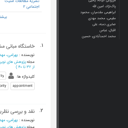
مزروعی ابیانه، یحیی
نشریه مطالعات امنیت
پاک‌نژاد، امین الله
اجتماعی 2
ابراهیمی مقدمیان، محمود
مقیمی، محمد مهدی
صابری دمنه، علی
اقبال، عباس
محمد احمدآبادی، حسین
1.
خاستگاه مبانی مش
نویسنده
:
بهرامی، مه
مجله
:
پژوهش های نوین 
از 32 تا 40
)
ولا
کلیدواژه ها
:
ority
appointment
2.
نقد و بررسی نظری
نویسنده
:
بهرامی، مه
مجله
:
پژوهش های نوین 