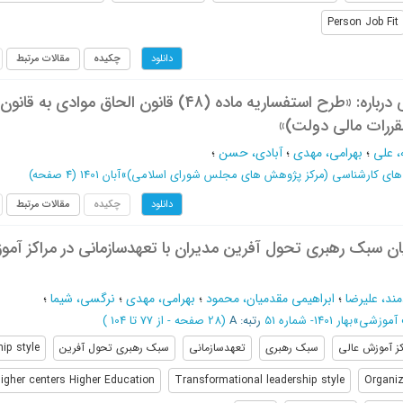
Person Job Fit
چکیده
مقالات مرتبط
دانلود
اظهارنظر کارشناسی درباره: «طرح استفساریه ماده (۴۸) قانون الحاق موادی به قانون
قررات مالی دولت)»
، علی
؛
بهرامی، مهدی
؛
آبادی، حسن
؛
های کارشناسی (مرکز پژوهش های مجلس شورای اسلامی)
»
آبان 1401
(‎4 صفحه)
چکیده
مقالات مرتبط
دانلود
میان سبک رهبری تحول آفرین مدیران با تعهدسازمانی در مراکز آم
مند، علیرضا
؛
ابراهیمی مقدمیان، محمود
؛
بهرامی، مهدی
؛
نرگسی، شیما
؛
 آموزشی
»
بهار 1401- شماره 51
رتبه: A
(‎28 صفحه -
از 77 تا 104
)
کز آموزش عالی
سبک رهبری
تعهدسازمانی
سبک رهبری تحول آفرین
ip style
igher centers Higher Education
Transformational leadership style
Organi