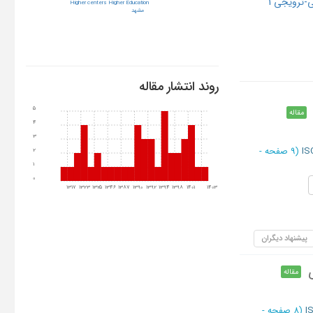
-ترویجی 1
Higher centers Higher Education
مشهد
روند انتشار مقاله
5
مقاله
4
3
(‎9 صفحه -
2
1
0
1317
1323
1325
1346
1387
1390
1392
1394
1398
1401
1403
پیشنهاد دیگران
مقاله
(‎8 صفحه -