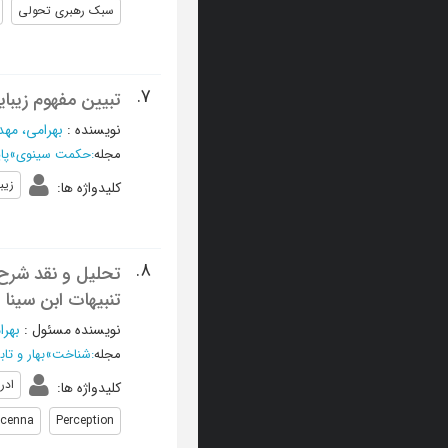
سبک رهبری تحولی
7.
تبیین مفهوم زیبای
نویسنده
:
بهرامی، مه
مجله
:
حکمت سینوی
»
پایی
زیب
کلیدواژه ها
:
8.
تحلیل و نقد شرح 
تنبیهات ابن سینا
نویسنده مسئول
:
بهرا
مجله
:
شناخت
»
بهار و تابستان 399
ادر
کلیدواژه ها
:
icenna
Perception