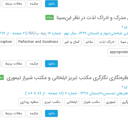
چکیده
مقالات مرتبط
دانلود
 مدرک و ادراک لذت در نظر ابن‌سینا
مقاله
دی
؛
ی شناختی
»
بهار و تابستان 1399، سال نهم - شماره 17
رتبه: ب/ISC
(‎21 صفحه -
از 276 تا 296
 سینا
ادراک لذت
ملائم
کمال و خیر
Perfection and Goodness
rception
appropriate
چکیده
مقالات مرتبط
دانلود
ره‌نگاری نگارگری مکتب تبریز ایلخانی و مکتب شیراز تیموری
مقا
دی
؛
 هنرهای تجسمی
»
تابستان 1398 - شماره 7
(‎18 صفحه -
از 89 تا 106
)
رگری
تیموری
مکتب شیراز
ایلخانی
مکتب تبریز
منظره پردازی
چکیده
مقالات مرتبط
دانلود