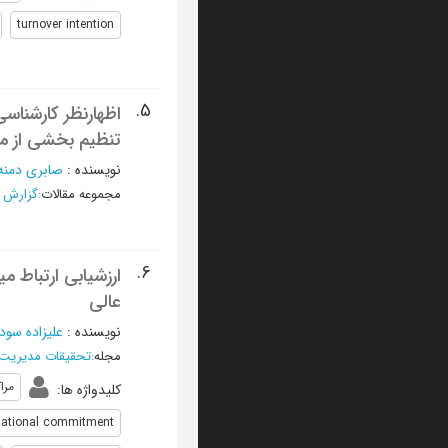
turnover intention
5.
تنظیم بخشی از م
نویسنده
:
صابری دمنه
مجموعه مقالات
:
گزارش 
6.
ارزشیابی ارتباط 
عالی
نویسنده
:
علیزاده سود
مجله
:
تحقیقات مدیریت
مرا
کلیدواژه ها
:
zational commitment