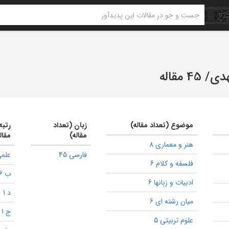
هدی
/
45 مقاله
موضوع (تعداد مقاله)
زبان (تعداد
رتبه
مقاله)
مقال
هنر و معماری 8
فارسی 45
علمی
فلسفه و کلام 6
ب 6
ادبیات و زبانها 6
د 1
میان رشته ای 6
ج 1
علوم تربیتی 5