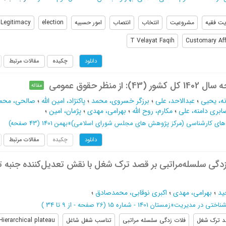
یت فقیه
مشروعیت
انتخاب
انتصاب
امور حسبیه
election
Legitimacy
T Velayat Faqih
Customary Aff
چکیده
مقالات مرتبط
دانلود
ز منظر حقوق عمومی
مقاله
نه، یحیی
؛
عبدالاحد، علی
؛
برزگر خسروی، محمد
؛
پاکنژاد، امین الله
؛
صالحی، محم
ابری دامنه، علی
؛
مکارم، روح الله
؛
بهرامی، مهدی
؛
پژمان، امین
؛
های کارشناسی (مرکز پژوهش های مجلس شورای اسلامی)
»
بهمن 1401
(‎43 صفحه)
چکیده
مقالات مرتبط
دانلود
‌زدگی سلسله‌مراتبی بر قصد ترک شغل با نقش تعدیل‌کننده جنبه 
ید
؛
بهرامی، مهدی
؛
اکبری نوقابی، محمدصادق
؛
ناختی در مدیریت
»
زمستان 1401 - شماره 15
(‎26 صفحه -
از 9 تا 34
)
 ترک شغل
فلات زدگی سلسله مراتبی
تناسب شغل شاغل
Hierarchical plateau