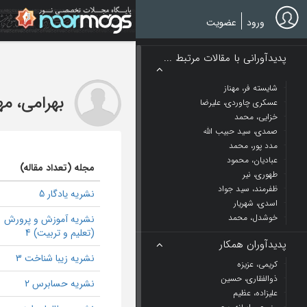
Ski
t
ورود
عضویت
mai
conten
پدیدآورانی با مقالات مرتبط ...
شایسته فر، مهناز
بهرامی، م
عسکری چاوردی، علیرضا
خزایی، محمد
صمدی، سید حبیب الله
مدد پور، محمد
عبادیان، محمود
مجله (تعداد مقاله)
طهوری، نیر
ظفرمند، سید جواد
نشریه یادگار 5
اسدی، شهریار
خوشدل، محمد
نشریه آموزش و پرورش
(تعلیم و تربیت) 4
پدیدآوران همکار
نشریه زیبا شناخت 3
کریمی، عزیزه
ذوالفقاری، حسین
نشریه حسابرس 2
علیزاده، عظیم