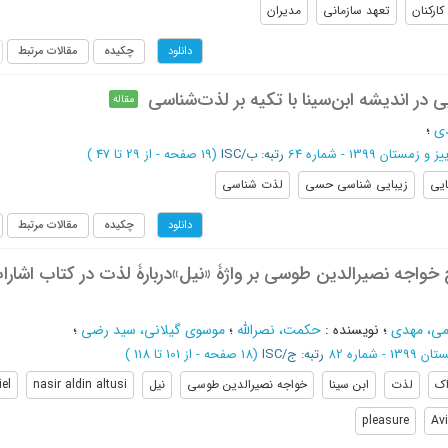
کارکنان
تعهد سازمانی
مدیران
چکیده
مقالات مرتبط
دانلود
ی در اندیشه ابن‌سینا با تکیه بر لذت‌شناسی
مقاله
دی
؛
ز و زمستان 1399 - شماره 64
رتبه: ب/ISC
(‎19 صفحه -
از 29 تا 47
)
ایی
زیبایی شناسی حسی
لذت شناسی
چکیده
مقالات مرتبط
دانلود
خواجه نصیرالدین طوسی بر واژۀ «نیل»دربارۀ لذت در کتاب اشارا
می، مهدی
؛
نویسنده
:
حکمت، نصرالله
؛
موسوی گیلانی، سید رضی
؛
1 - شماره 82
رتبه: ج/ISC
(‎18 صفحه -
از 101 تا 118
)
اک
لذت
ابن سینا
خواجه نصیرالدین طوسی
نیل
nasir aldin altusi
iel
pleasure
Av