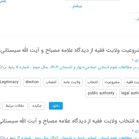
علمی
روعیت ولایت فقیه از دیدگاه علامه مصباح و آیت الله سیستانی
دی
؛
در مطالعات علوم انسانی اسلامی
»
بهار و تابستان 1403، سال سوم - شماره 5
رتبه: ب/ISC
یت فقیه
مشروعیت
انتخاب
ولایت عامه
انتصاب
election
Legitimacy
public authority
legal auth
چکیده
مقالات مرتبط
دانلود
ه انتخاب ولایت فقیه از دیدگاه علامه مصباح و آیت الله سیستانی
دی
؛
در مطالعات علوم انسانی اسلامی
»
بهار و تابستان 1402، سال دوم - شماره 3
رتبه: ب/ISC