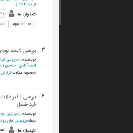
از 88 تا 95
)
ولا
کلیدواژه ها
:
airs
appointment
3.
بررسی لایحه بودجه سال 1402 کل کشور (43): ا
نویسنده
:
مزروعی ابیا
احمدآبادی، حسین
؛
ص
مجموعه مقالات
:
گزارش 
4.
بررسی تاثیر فلات
فرد-شغل
نویسنده
:
میرزایی، وح
مجله
:
پژوهش های روانش
قصد
کلیدواژه ها
: