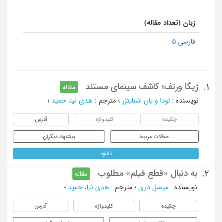
زبان (تعداد مقاله)
فارسی 5
ژیگا ورتف؛ کاشف سینمای مستند
1.
مقاله
نویسنده
:
لودا و یان اشنایتزر
؛
مترجم
:
هدی نیا، حمید
؛
چکیده
کلیدواژه
آدرس
مقالات مرتبط
پیشنهاد دیگران
دانلود
به دنبال «قطع فیلم» مطلوب
2.
مقاله
نویسنده
:
میشل دری
؛
مترجم
:
هدی نیا، حمید
؛
چکیده
کلیدواژه
آدرس