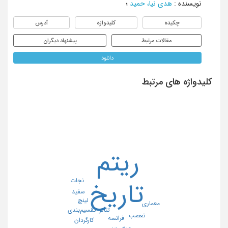
نویسنده
:
هدی نیا، حمید
؛
چکیده
کلیدواژه
آدرس
مقالات مرتبط
پیشنهاد دیگران
دانلود
کلیدواژه های مرتبط
ریتم
نجات
تاریخ
سفید
لینچ
معماری
تقسیم‌بندی
تئاتر
تعصب
فرانسه
کارگردان