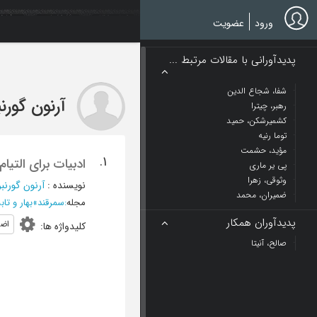
Ski
t
ورود
عضویت
mai
conten
پدیدآورانی با مقالات مرتبط ...
شفا، شجاع الدین
آرنون گورن
رهبر، چیترا
کشمیرشکن، حمید
توما رنیه
مؤید، حشمت
1.
ادبیات برای التی
پی یر ماری
وثوقی، زهرا
نویسنده
:
آرنون گورنب
ضمیران، محمد
مجله
:
سمرقند
»
بهار و تابستان 1385 - 
پدیدآوران همکار
اض
کلیدواژه ها
:
صالح، آنیتا