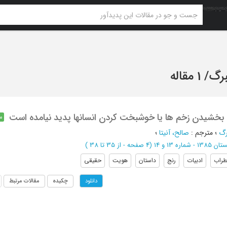
برگ
/
1 مقاله
ام بخشیدن زخم ها یا خوشبخت کردن انسانها پدید نیامده است
م
رگ
؛
مترجم
:
صالح، آنیتا
؛
شماره 13 و 14
(‎4 صفحه -
از 35 تا 38
)
طراب
ادبیات
رنج
داستان
هویت
حقیقی
چکیده
مقالات مرتبط
دانلود