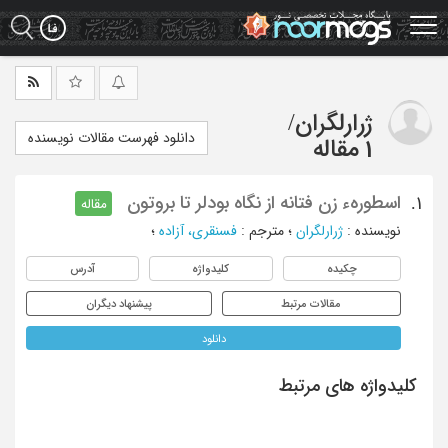
Ski
t
mai
conten
ژرارلگران
/
دانلود فهرست مقالات نویسنده
1 مقاله
اسطورهء زن فتانه از نگاه بودلر تا بروتون
1.
مقاله
نویسنده
:
ژرارلگران
؛
مترجم
:
فسنقری، آزاده
؛
چکیده
کلیدواژه
آدرس
مقالات مرتبط
پیشنهاد دیگران
دانلود
کلیدواژه های مرتبط