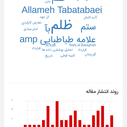
متن
Allameh Tabatabaei
ال عهد
آآیه اکمال
ظلم
تعارض کارکردی
ستم
بآ
امام صادق
علامه طباطبایی amp
Nahj al Balaghah
Al Kāfī
قرارداد
قرارداد
تحلیل پوششی داده ها
گورستان
کتیبه کوفی
تاریخ
روند انتشار مقاله
6
4
2