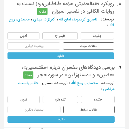
رویکرد فقه‌الحدیثی علامه طباطبایی(ره) نسبت به
8.
روایات الکافی در تفسیر المیزان
مقاله
نویسنده
:
ناصرى کریموند، امان اله
؛
اکبرنژاد، مهدی
؛
محمدی، روح
الله
؛
چکیده
کلیدواژه
آدرس
مقالات مرتبط
پیشنهاد دیگران
دانلود
بررسی دیدگاه‌های مفسران درباره «مقتسمین»،
9.
«عضین» و «مستهزئین» در سوره حجر
مقاله
نویسنده
:
محمدی، روح الله
؛
نویسنده مسئول
:
حاتمی‌نسب،
مرتضی
؛
چکیده
کلیدواژه
آدرس
مقالات مرتبط
پیشنهاد دیگران
دانلود