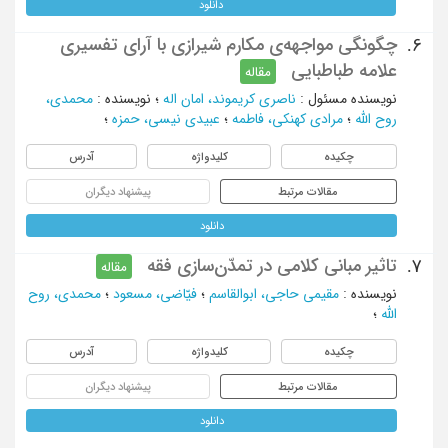
دانلود
چگونگی مواجهه‌ی مکارم شیرازی با آرای تفسیری
6.
علامه طباطبایی
مقاله
نویسنده مسئول
:
ناصری کریموند، امان اله
؛
نویسنده
:
محمدی،
روح الله
؛
مرادی کهنکی، فاطمه
؛
عبیدی نیسی، حمزه
؛
چکیده
کلیدواژه
آدرس
مقالات مرتبط
پیشنهاد دیگران
دانلود
تاثیر مبانی کلامی در تمدّن‌سازی فقه
7.
مقاله
نویسنده
:
مقیمی حاجی، ابوالقاسم
؛
فیّاضی، مسعود
؛
محمدی، روح
الله
؛
چکیده
کلیدواژه
آدرس
مقالات مرتبط
پیشنهاد دیگران
دانلود