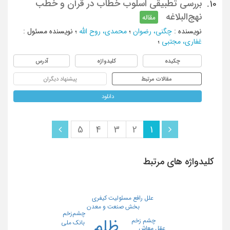
بررسی تطبیقی اسلوب خطاب در قرآن و خُطب
10.
نهج‌البلاغه
مقاله
نویسنده
:
چگنی، رضوان
؛
محمدی، روح الله
؛
نویسنده مسئول
:
غفاری، مجتبی
؛
چکیده
کلیدواژه
آدرس
مقالات مرتبط
پیشنهاد دیگران
دانلود
5
4
3
2
1
کلیدواژه های مرتبط
علل رافع مسئولیت کیفری
بخش صنعت و معدن
چشم‌زخم
ظلم
چشم زخم
بانک ملی
عقل معاش