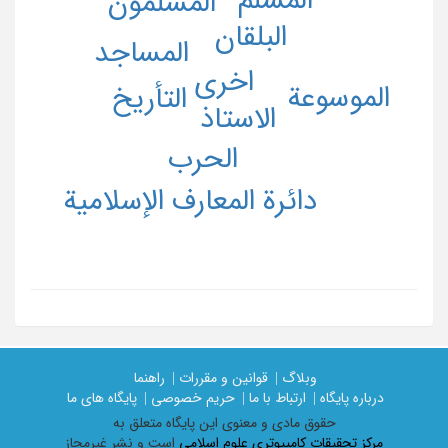
المسلمون
البلقان
المساجد
اخری
الموسوعة
التأریخ
الاستاذ
الحرب
دائرة المعارف الإسلامیة
وبلاگ |
قوانین و مقررات |
راهنما
درباره پایگاه |
ارتباط با ما |
حریم خصوصی |
پایگاه های ما
حقوق مادی و معنوی اين پايگاه متعلق به
مرکز تحقیقات کامپیوتری علوم اسلامی
است و نشر غیرمجاز