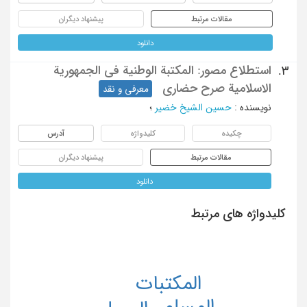
مقالات مرتبط
پیشنهاد دیگران
دانلود
استطلاع مصور: المکتبة الوطنیة فی الجمهوریة
3.
الاسلامیة صرح حضاری
معرفی و نقد
نویسنده
:
حسین الشیخ خضیر
؛
چکیده
کلیدواژه
آدرس
مقالات مرتبط
پیشنهاد دیگران
دانلود
کلیدواژه های مرتبط
المکتبات
المسلم