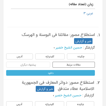
زبان (تعداد مقاله)
عربی 3
استطلاع مصور: مقاتلنا فی البوسنة و الهرسک
1.
خبر و گزارش
گزارشگر
:
حسین الشیخ خضیر
؛
چکیده
کلیدواژه
آدرس
مقالات مرتبط
پیشنهاد دیگران
دانلود
استطلاع مصور: دوائر المعارف فی الجمهوریة
2.
الاسلامیة عطاء متدفق
خبر و گزارش
گزارشگر
:
حسین الشیخ خضیر
؛
چکیده
کلیدواژه
آدرس