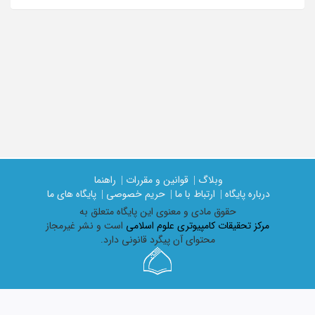
وبلاگ |
قوانین و مقررات |
راهنما
درباره پایگاه |
ارتباط با ما |
حریم خصوصی |
پایگاه های ما
حقوق مادی و معنوی اين پايگاه متعلق به
مرکز تحقیقات کامپیوتری علوم اسلامی
است و نشر غیرمجاز
محتوای آن پیگرد قانونی دارد.