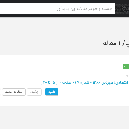
پ
/
1 مقاله
قاله
؛
اقتصادی
»
فروردین 1366 - شماره 7
(‎6 صفحه -
از 15 تا 20
)
چکیده
مقالات مرتبط
دانلود