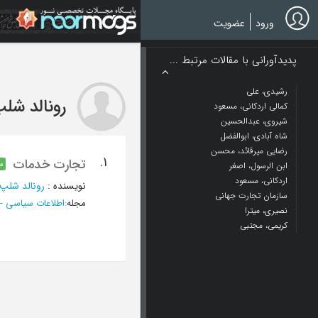
Ski
t
ورود
عضویت
mai
conten
پدیدآورانی با مقالات مرتبط ...
رشیدی، علی
رونالد شل
کمالی اردکانی، مسعود
شیروی، عبدالحسین
شاه آبادی، ابوالفضل
رضایی میرقائد، محسن
1.
تجارت خدمات
م
ابن الرسول، اصغر
اردکانی، مسعود
نویسنده
:
رونالد شلپ
سازمان تجارت جهانی
مجله
:
اطلاعات سیاسی - 
نصیری، میترا
کریمی، مجتبی